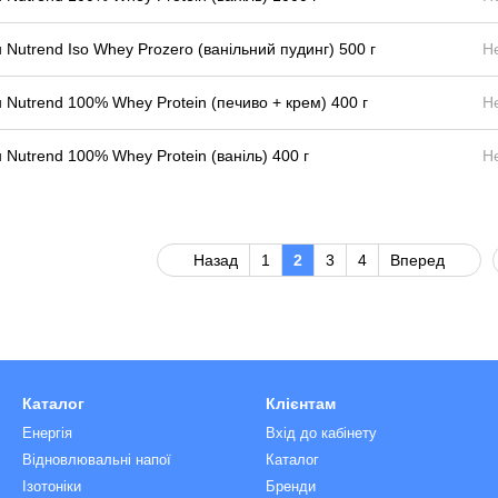
 Nutrend Iso Whey Prozero (ванільний пудинг) 500 г
Н
 Nutrend 100% Whey Protein (печиво + крем) 400 г
Н
 Nutrend 100% Whey Protein (ваніль) 400 г
Н
Назад
1
2
3
4
Вперед
Каталог
Клієнтам
Енергія
Вхід до кабінету
Відновлювальні напої
Каталог
Ізотоніки
Бренди