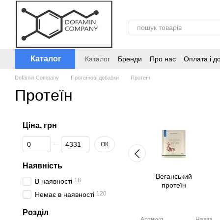
Перейти до основного контенту
Каталог
Каталог
Бренди
Про нас
Оплата і д
Dofamin Company
Протеїнові добавки
Протеїн
Протеїн
Ціна, грн
Від Ціна, грн
До Ціна, грн
ОК
Наявність
Веганський
18
В наявності
протеїн
120
Немає в наявності
Розділ
Артикул
Назва