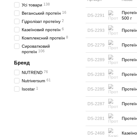
138
Усі товари
Протеїн
16
Веганський протеїн
DS-2291
500 г
2
Гідролізат протеїну
6
Казеїновий протеїн
DS-2293
Протеїн
8
Комплексний протеїн
DS-2279
Протеїн
Сироватковий
106
протеїн
DS-2289
Протеїн
Бренд
76
NUTREND
DS-2283
Протеїн
61
Nutriversum
1
Isostar
DS-2285
Протеїн
DS-2287
Протеїн
DS-2281
Протеїн
DS-2468
Казеїно