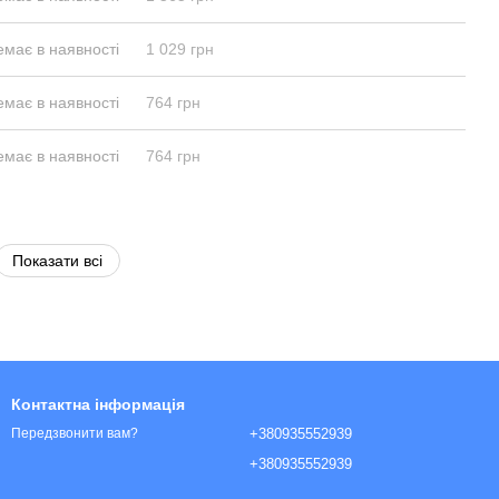
емає в наявності
1 029 грн
емає в наявності
764 грн
емає в наявності
764 грн
Показати всі
Контактна інформація
+380935552939
Передзвонити вам?
+380935552939