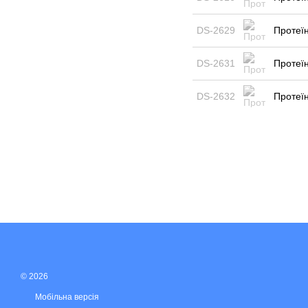
DS-2629
Протеїн
DS-2631
Протеїн
DS-2632
Протеїн
© 2026
Мобільна версія