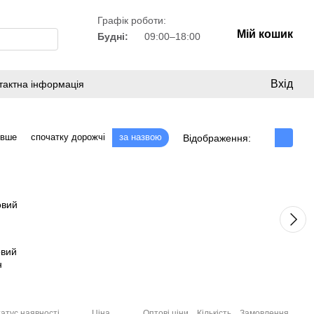
Графік роботи:
Мій кошик
Будні:
09:00–18:00
Вхід
тактна інформація
евше
спочатку дорожчі
за назвою
Відображення:
овий
н
атус наявності
Ціна
Оптові ціни
Кількість
Замовлення