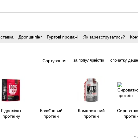
оставка
Дропшипінг
Гуртові продажі
Як зареєструватись?
Кон
за популярністю
спочатку деш
Сортування:
Гідролізат
Казеїновий
Комплексний
Сироватк
протеїну
протеїн
протеїн
протеї
Ст