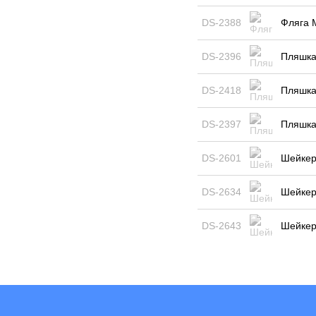
DS-2388
Фляга 
DS-2396
Пляшка
DS-2418
Пляшка
DS-2397
Пляшка
DS-2601
Шейкер 
DS-2634
Шейкер
DS-2643
Шейкер