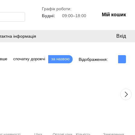
Графік роботи:
Мій кошик
Будні:
09:00–18:00
Вхід
тактна інформація
евше
спочатку дорожчі
за назвою
Відображення:
с наявності
Ціна
Оптові ціни
Кількість
Замовлення