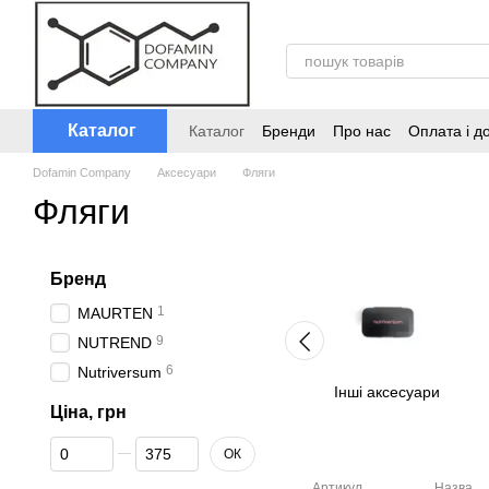
Перейти до основного контенту
Каталог
Каталог
Бренди
Про нас
Оплата і д
Dofamin Company
Аксесуари
Фляги
Фляги
Бренд
1
MAURTEN
9
NUTREND
6
Nutriversum
Інші аксесуари
Ціна, грн
Від Ціна, грн
До Ціна, грн
ОК
Артикул
Назва