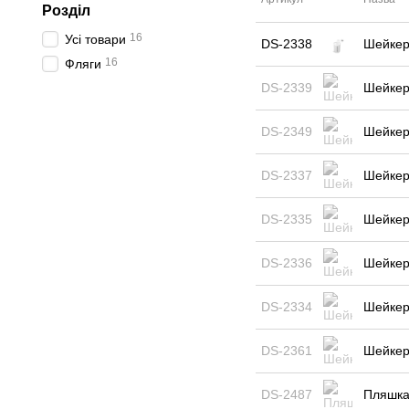
Розділ
16
Усі товари
DS-2338
Шейкер 
16
Фляги
DS-2339
Шейкер
DS-2349
Шейкер
DS-2337
Шейкер 
DS-2335
Шейкер 
DS-2336
Шейкер
DS-2334
Шейкер 
DS-2361
Шейкер
DS-2487
Пляшка