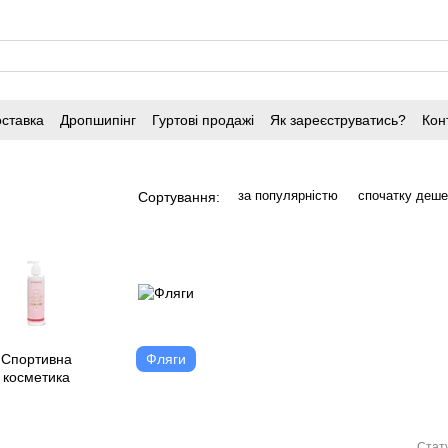
оставка
Дропшипінг
Гуртові продажі
Як зареєструватись?
Кон
за популярністю
спочатку деш
Сортування:
Спортивна
Фляги
косметика
Стату