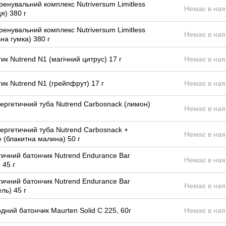
енувальний комплекс Nutriversum Limitless
Немає в ная
я) 380 г
енувальний комплекс Nutriversum Limitless
Немає в ная
на гумка) 380 г
ик Nutrend N1 (магічний цитрус) 17 г
Немає в ная
ик Nutrend N1 (грейпфрут) 17 г
Немає в ная
ергетичний туба Nutrend Carbosnack (лимон)
Немає в ная
ергетичний туба Nutrend Carbosnack +
Немає в ная
e (блакитна малина) 50 г
тичний батончик Nutrend Endurance Bar
Немає в ная
 45 г
тичний батончик Nutrend Endurance Bar
Немає в ная
ль) 45 г
дний батончик Maurten Solid C 225, 60г
Немає в ная