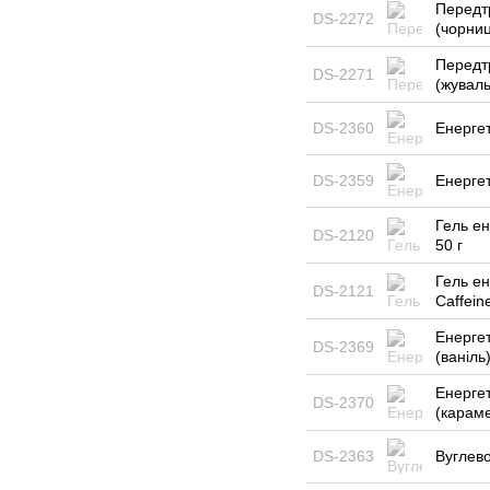
Передтр
DS-2272
(чорниц
Передтр
DS-2271
(жуваль
DS-2360
Енергет
DS-2359
Енергет
Гель ен
DS-2120
50 г
Гель ен
DS-2121
Caffein
Енерге
DS-2369
(ваніль)
Енерге
DS-2370
(караме
DS-2363
Вуглево