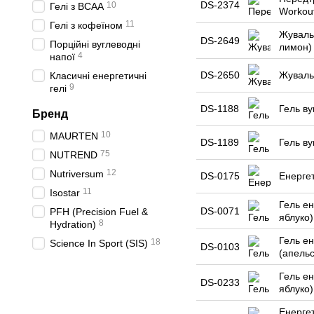
DS-2374
10
Гелі з BCAA
Workout
11
Гелі з кофеїном
Жуваль
DS-2649
Порційні вуглеводні
лимон) 
4
напої
DS-2650
Жуваль
Класичні енергетичні
9
гелі
DS-1188
Гель ву
Бренд
10
MAURTEN
DS-1189
Гель ву
75
NUTREND
12
Nutriversum
DS-0175
Енергет
11
Isostar
Гель ен
DS-0071
PFH (Precision Fuel &
яблуко)
8
Hydration)
Гель ен
18
Science In Sport (SIS)
DS-0103
(апельс
Гель ен
DS-0233
яблуко)
Енерге