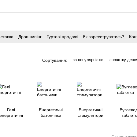
оставка
Дропшипінг
Гуртові продажі
Як зареєструватись?
Кон
за популярністю
спочатку деш
Сортування:
Гелі
Енергетичні
Енергетичні
Вуглевод
енергетичні
батончики
стимулятори
таблетк
Статус наявно