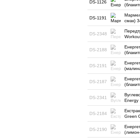
DS-1126
(блакит
Мармел
DS-1191
смак) 3
Передт
DS-2348
Workout
Енерге
DS-2188
(блакит
Енерге
DS-2191
(малина
Енерге
DS-2187
(блаки
Вуглево
DS-2341
Energy 
Екстрак
DS-2184
Green C
Енерге
DS-2190
(лимон