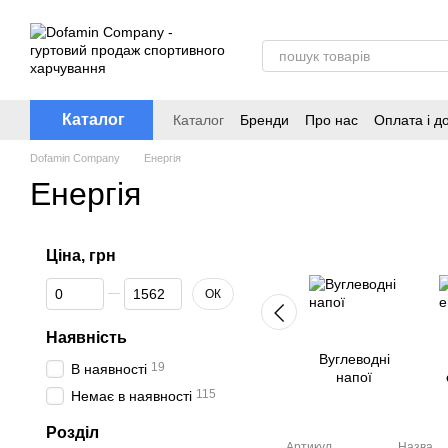
Перейти до основного контенту
Каталог
Каталог
Бренди
Про нас
Оплата і д
Dofamin Company
Енергія
Енергія
Ціна, грн
Від Ціна, грн
До Ціна, грн
ОК
Наявність
Вуглеводні
19
В наявності
напої
115
Немає в наявності
Розділ
Артикул
Назва