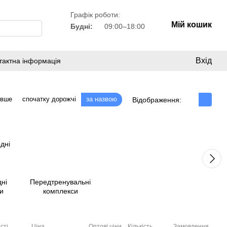
Графік роботи:
Мій кошик
Будні:
09:00–18:00
Вхід
тактна інформація
евше
спочатку дорожчі
за назвою
Відображення:
ні
Передтренувальні
и
комплекси
сті
Ціна
Оптові ціни
Кількість
Замовлення