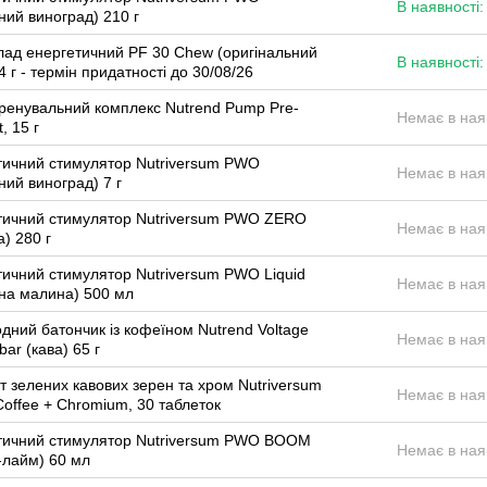
В наявності:
ний виноград) 210 г
ад енергетичний PF 30 Chew (оригінальний
В наявності:
4 г - термін придатності до 30/08/26
ренувальний комплекс Nutrend Pump Pre-
Немає в ная
, 15 г
тичний стимулятор Nutriversum PWO
Немає в ная
ний виноград) 7 г
тичний стимулятор Nutriversum PWO ZERO
Немає в ная
) 280 г
тичний стимулятор Nutriversum PWO Liquid
Немає в ная
тна малина) 500 мл
дний батончик із кофеїном Nutrend Voltage
Немає в ная
bar (кава) 65 г
т зелених кавових зерен та хром Nutriversum
Немає в ная
offee + Chromium, 30 таблеток
тичний стимулятор Nutriversum PWO BOOM
Немає в ная
-лайм) 60 мл