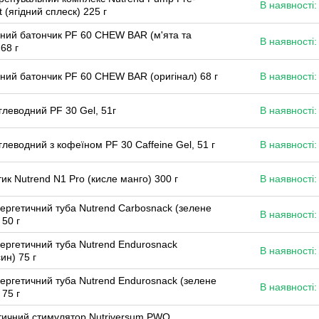
В наявності:
 (ягідний сплеск) 225 г
ний батончик PF 60 CHEW BAR (м'ята та
В наявності:
68 г
ний батончик PF 60 CHEW BAR (оригінал) 68 г
В наявності:
глеводний PF 30 Gel, 51г
В наявності:
глеводний з кофеїном PF 30 Caffeine Gel, 51 г
В наявності:
ик Nutrend N1 Pro (кисле манго) 300 г
В наявності:
ергетичний туба Nutrend Carbosnack (зелене
В наявності:
 50 г
ергетичний туба Nutrend Endurosnack
В наявності:
ин) 75 г
ергетичний туба Nutrend Endurosnack (зелене
В наявності:
 75 г
тичний стимулятор Nutriversum PWO