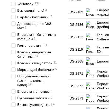
134
Усі товари
Енерге
3
Вуглеводні напої
DS-2189
маракуй
7
FlapJack баточники
Енерге
Для покращення Vo2
DS-2186
(грейп
2
Max
Енергетичні батончики з
Гель ен
DS-2122
1
кофеїном
Caffein
11
Гелі енергетичні
Гель ен
DS-2119
50 г
Класичні енергетичні
24
батончики
DS-2365
Енергет
21
Класичні стимулятори
5
Мармеладні батончики
Передт
DS-2371
Workout
Порційні енергетики
(шоти, пакетики,
Передт
19
напої)
DS-2372
Workout
2
Енергетичне печиво
Передт
1
Вуглеводні таблетки
DS-2373
Workout
4
Високовуглеводні гелі
Передт