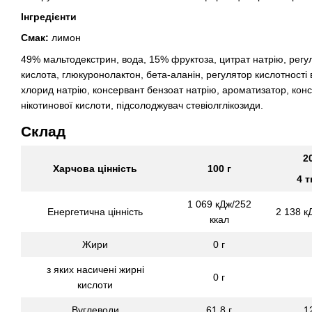
Інгредієнти
Смак:
лимон
49% мальтодекстрин, вода, 15% фруктоза, цитрат натрію, регу
кислота, глюкуронолактон, бета-аланін, регулятор кислотності в
хлорид натрію, консервант бензоат натрію, ароматизатор, конс
нікотинової кислоти, підсолоджувач стевіолглікозиди.
Склад
2
Харчова цінність
100 г
4 
1 069 кДж/252
Енергетична цінність
2 138 к
ккал
Жири
0 г
з яких насичені жирні
0 г
кислоти
Вуглеводи
61,8 г
1