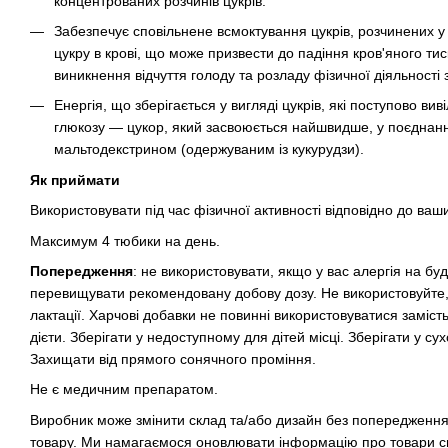
концентрованих розчинів цукрів.
Забезпечує сповільнене всмоктування цукрів, розчинених у 
цукру в крові, що може призвести до падіння кров'яного тис
виникнення відчуття голоду та розладу фізичної діяльності 
Енергія, що зберігається у вигляді цукрів, які поступово ви
глюкозу — цукор, який засвоюється найшвидше, у поєднанн
мальтодекстрином (одержуваним із кукурудзи).
Як приймати
Використовувати під час фізичної активності відповідно до ваш
Максимум 4 тюбики на день.
Попередження
: не використовувати, якщо у вас алергія на буд
перевищувати рекомендовану добову дозу. Не використовуйте, 
лактації. Харчові добавки не повинні використовуватися заміст
дієти. Зберігати у недоступному для дітей місці. Зберігати у с
Захищати від прямого сонячного проміння.
Не є медичним препаратом.
Виробник може змінити склад та/або дизайн без попередження.
товару. Ми намагаємося оновлювати інформацію про товари с