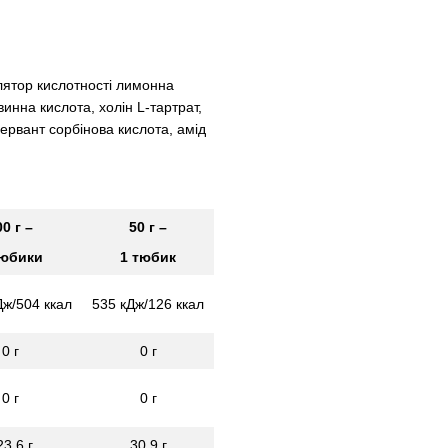
лятор кислотності лимонна
инна кислота, холін L-тартрат,
ервант сорбінова кислота, амід
00 г –
50 г –
тюбики
1 тюбик
Дж/504 ккал
535 кДж/126 ккал
0 г
0 г
0 г
0 г
23,6 г
30,9 г