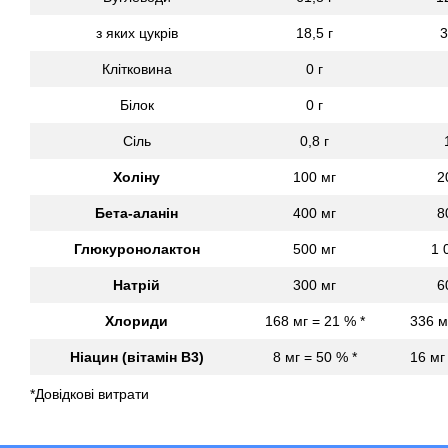
з яких цукрів
18,5 г
3
Клітковина
0 г
Білок
0 г
Сіль
0,8 г
Холіну
100 мг
2
Бета-аланін
400 мг
8
Глюкуронолактон
500 мг
1 
Натрій
300 мг
6
Хлориди
168 мг = 21 % *
336 м
Ніацин (вітамін B3)
8 мг = 50 % *
16 мг
*Довідкові витрати