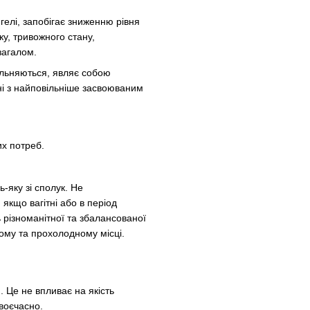
гелі, запобігає зниженню рівня
ку, тривожного стану,
загалом.
вільняються, являє собою
і з найповільніше засвоюваним
их потреб.
ь-яку зі сполук. Не
якщо вагітні або в період
ь різноманітної та збалансованої
ухому та прохолодному місці.
 Це не впливає на якість
воєчасно.