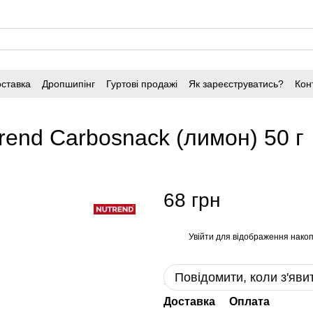
оставка
Дропшипінг
Гуртові продажі
Як зареєструватись?
Кон
rend Carbosnack (лимон) 50 г
68 грн
Увійти
для відображення накоп
%
Повідомити, коли з'яви
Доставка
Оплата