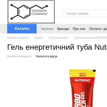
Перейти до основного контенту
Каталог
Каталог
Бренди
Про нас
Оплата і д
Dofamin Company
Енергія
Гелі енергетичні
Гелі енергетичні NUTREND
Гель енергетичний туба Nut
Немає в наявності
Написати відгук