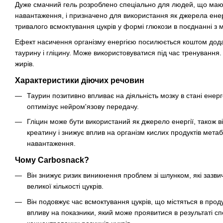
Дуже смачний гель розроблено спеціально для людей, що мают
навантаження, і призначено для використання як джерела енер
тривалого всмоктування цукрів у формі глюкози в поєднанні з
Ефект насичення організму енергією посилюється коштом дод
таурину і гліцину. Може використовуватися під час тренування. 
жирів.
Характеристики діючих речовин
Таурин позитивно впливає на діяльність мозку в стані енер
оптимізує нейром'язову передачу.
Гліцин може бути використаний як джерело енергії, також в
креатину і знижує вплив на організм кислих продуктів метаб
навантаження.
Чому Carbosnack?
Він знижує ризик виникнення проблем зі шлунком, які зазв
великої кількості цукрів.
Він подовжує час всмоктування цукрів, що містяться в продук
впливу на показники, який може проявитися в результаті сп