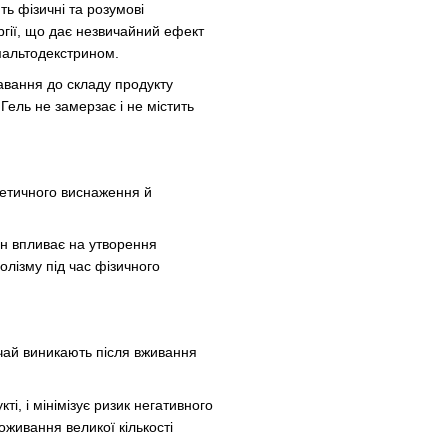
ь фізичні та розумові
гії, що дає незвичайний ефект
 мальтодекстрином.
авання до складу продукту
Гель не замерзає і не містить
гетичного виснаження й
ін впливає на утворення
олізму під час фізичного
ичай виникають після вживання
ті, і мінімізує ризик негативного
оживання великої кількості