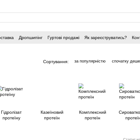
оставка
Дропшипінг
Гуртові продажі
Як зареєструватись?
Кон
за популярністю
спочатку деш
Сортування:
Гідролізат
Казеїновий
Комплексний
Сироватк
протеїну
протеїн
протеїн
протеї
Статус н