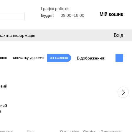
Графік роботи:
Мій кошик
Будні:
09:00–18:00
Вхід
тактна інформація
евше
спочатку дорожчі
за назвою
Відображення:
овий
н
аявності
Ціна
Оптові ціни
Кількість
Замовлення