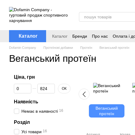
Перейти до основного контенту
Каталог
Каталог
Бренди
Про нас
Оплата і д
Dofamin Company
Протеїнові добавки
Протеїн
Веганський протеїн
Веганський протеїн
Ціна, грн
Від Ціна, грн
До Ціна, грн
ОК
Наявність
Веганський
16
Немає в наявності
протеїн
Розділ
16
Усі товари
Артикул
Назва