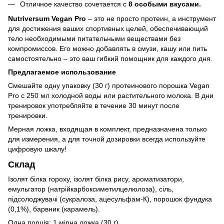
Отличное качество сочетается с
8 особыми вкусами.
Nutriversum Vegan Pro
– это не просто протеин, а инструмент
для достижения ваших спортивных целей, обеспечивающий
тело необходимыми питательными веществами без
компромиссов. Его можно добавлять в смузи, кашу или пить
самостоятельно – это ваш гибкий помощник для каждого дня.
Предлагаемое использование
Смешайте одну упаковку (30 г) протеинового порошка Vegan
Pro с 250 мл холодной воды или растительного молока. В дни
тренировок употребляйте в течение 30 минут после
тренировки.
Мерная ложка, входящая в комплект, предназначена только
для измерения, а для точной дозировки всегда используйте
цифровую шкалу!
Склад
Ізолят білка гороху, ізолят білка рису, ароматизатори,
емульгатор (натрійкарбоксиметилцелюлоза), сіль,
підсолоджувачі (сукралоза, ацесульфам-К), порошок фундука
(0,1%), барвник (карамель).
Одна порція: 1 мірна ложка (30 г)