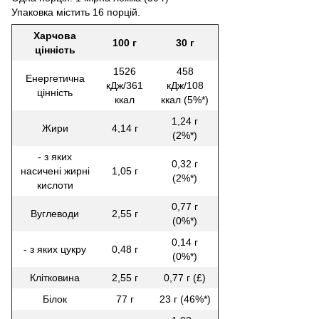
Упаковка містить 16 порцій.
Харчова
100 г
30 г
цінність
1526
458
Енергетична
кДж/361
кДж/108
цінність
ккал
ккал (5%*)
1,24 г
Жири
4,14 г
(2%*)
- з яких
0,32 г
насичені жирні
1,05 г
(2%*)
кислоти
0,77 г
Вуглеводи
2,55 г
(0%*)
0,14 г
- з яких цукру
0,48 г
(0%*)
Клітковина
2,55 г
0,77 г (£)
Білок
77 г
23 г (46%*)