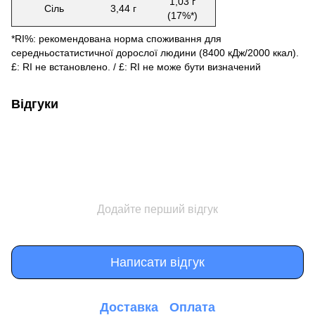
1,03 г
Сіль
3,44 г
(17%*)
*RI%: рекомендована норма споживання для
середньостатистичної дорослої людини (8400 кДж/2000 ккал).
£: RI не встановлено. / £: RI не може бути визначений
Відгуки
Додайте перший відгук
Написати відгук
Доставка
Оплата