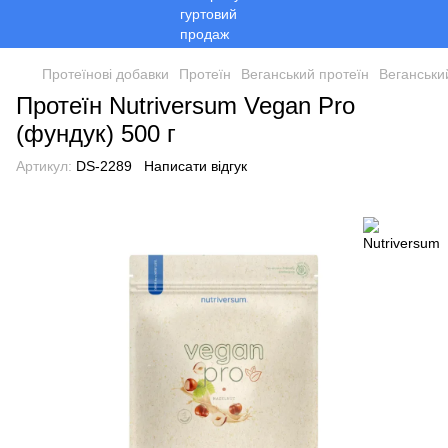
Протеїнові добавки
Протеїн
Веганський протеїн
Веганськи
Протеїн Nutriversum Vegan Pro
(фундук) 500 г
Артикул:
DS-2289
Написати відгук