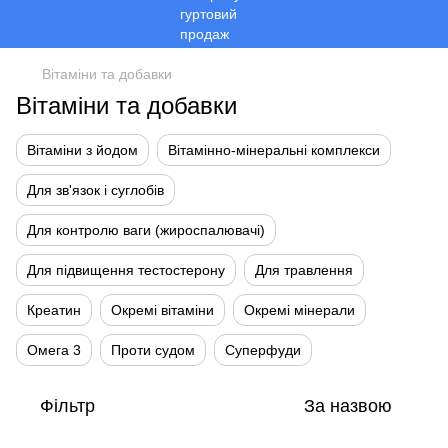
Вітаміни та добавки
Вітаміни та добавки
Вітаміни з йодом
Вітамінно-мінеральні комплекси
Для зв'язок і суглобів
Для контролю ваги (жироспалювачі)
Для підвищення тестостерону
Для травлення
Креатин
Окремі вітаміни
Окремі мінерали
Омега 3
Проти судом
Суперфуди
Фільтр
За назвою