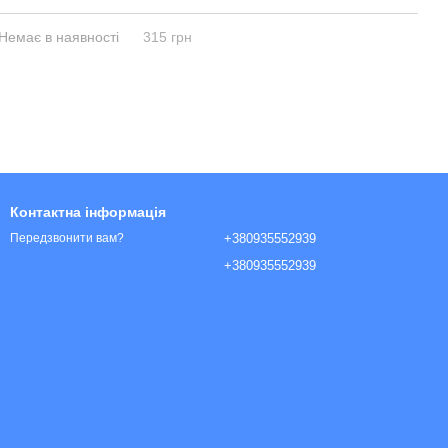
Немає в наявності
315 грн
Контактна інформація
+380935552939
Передзвонити вам?
+380935552939