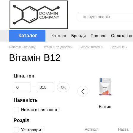
Перейти до основного контенту
Каталог
Каталог
Бренди
Про нас
Оплата і д
Dofamin Company
Вітаміни та добавки
Окремі вітаміни
Вітамін B12
Вітамін B12
Ціна, грн
Від Ціна, грн
До Ціна, грн
ОК
Наявність
Біотин
1
Немає в наявності
Розділ
1
Усі товари
Артикул
Назва