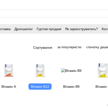
оставка
Дропшипінг
Гуртові продажі
Як зареєструватись?
Кон
за популярністю
спочатку деш
Сортування:
Вітамін A
Вітамін B12
Вітамін B9
Вітамін