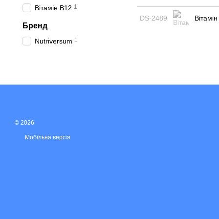
1
Вітамін B12
DS-2489
Вітамін
Бренд
1
Nutriversum
© 2026
Мобільна версія