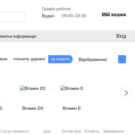
Графік роботи:
Мій кошик
Будні:
09:00–18:00
Вхід
тактна інформація
евше
спочатку дорожчі
за назвою
Відображення:
 C
Вітамін D3
Вітамін E
Статус наявності
Ціна
Оптові ціни
Кількість
Замовлення