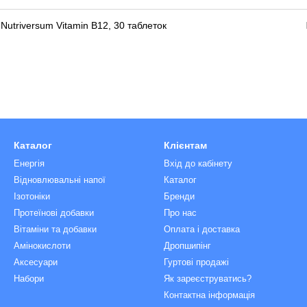
 Nutriversum Vitamin B12, 30 таблеток
Каталог
Клієнтам
Енергія
Вхід до кабінету
Відновлювальні напої
Каталог
Ізотоніки
Бренди
Протеїнові добавки
Про нас
Вітаміни та добавки
Оплата і доставка
Амінокислоти
Дропшипінг
Аксесуари
Гуртові продажі
Набори
Як зареєструватись?
Контактна інформація