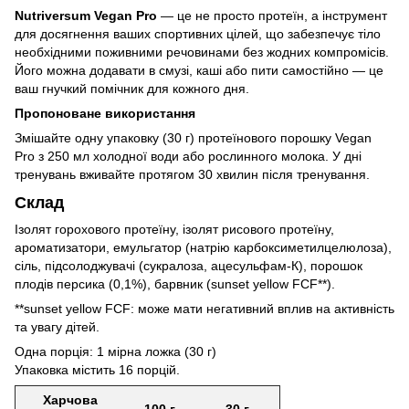
Nutriversum Vegan Pro
— це не просто протеїн, а інструмент
для досягнення ваших спортивних цілей, що забезпечує тіло
необхідними поживними речовинами без жодних компромісів.
Його можна додавати в смузі, каші або пити самостійно — це
ваш гнучкий помічник для кожного дня.
Пропоноване використання
Змішайте одну упаковку (30 г) протеїнового порошку Vegan
Pro з 250 мл холодної води або рослинного молока. У дні
тренувань вживайте протягом 30 хвилин після тренування.
Склад
Ізолят горохового протеїну, ізолят рисового протеїну,
ароматизатори, емульгатор (натрію карбоксиметилцелюлоза),
сіль, підсолоджувачі (сукралоза, ацесульфам-К), порошок
плодів персика (0,1%), барвник (sunset yellow FCF**).
**sunset yellow FCF: може мати негативний вплив на активність
та увагу дітей.
Одна порція: 1 мірна ложка (30 г)
Упаковка містить 16 порцій.
Харчова