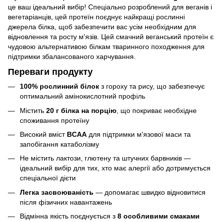
це ваш ідеальний вибір! Спеціально розроблений для веганів і
вегетаріанців, цей протеїн поєднує найкращі рослинні
джерела білка, щоб забезпечити вас усім необхідним для
відновлення та росту м'язів. Цей смачний веганський протеїн є
чудовою альтернативою білкам тваринного походження для
підтримки збалансованого харчування.
Переваги продукту
100% рослинний білок
з гороху та рису, що забезпечує
оптимальний амінокислотний профіль
Містить
20 г білка на порцію
, що покриває необхідне
споживання протеїну
Високий вміст
BCAA
для підтримки м'язової маси та
запобігання катаболізму
Не містить лактози, глютену та штучних барвників —
ідеальний вибір для тих, хто має алергії або дотримується
спеціальної дієти
Легка засвоюваність
— допомагає швидко відновитися
після фізичних навантажень
Відмінна якість поєднується з
8 особливими смаками