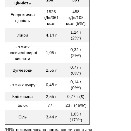
100 г
30 г
цінність
1526
458
Енергетична
кДж/361
кДж/108
цінність
ккал
ккал (5%*)
1,24 г
Жири
4,14 г
(2%*)
- з яких
0,32 г
насичені жирні
1,05 г
(2%*)
кислоти
0,77 г
Вуглеводи
2,55 г
(0%*)
0,14 г
- з яких цукру
0,48 г
(0%*)
Клітковина
2,55 г
0,77 г (£)
Білок
77 г
23 г (46%*)
1,03 г
Сіль
3,44 г
(17%*)
*RI%: рекомендована норма споживання для