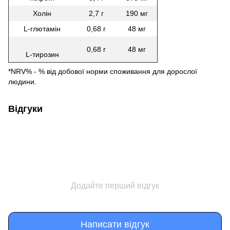
Холін
2,7 г
190 мг
L-глютамін
0,68 г
48 мг
0,68 г
48 мг
L-тирозин
*NRV% - % від добової норми споживання для дорослої
людини.
Відгуки
Додайте перший відгук
Написати відгук