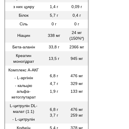
з них цукру
1,4 г
0,09 г
Білок
5,7 г
0,4 г
Сіль
0 г
0 г
24 мг
Ніацин
338 мг
(150%*)
Бета-аланін
33,8 г
2366 мг
Креатин
13,5 г
945 мг
моногідрат
Комплекс А-АКГ
6,8 г
476 мг
- L-аргінін
4,7 г
329 мг
- кальцію
альфа-
1,9 г
133 мг
кетоглутарат
L-цитрулін DL-
6,8 г
476 мг
малат (1:1)
3,7 г
259 мг
- L-цитрулін
Кофеїн
5,4 г
378 мг