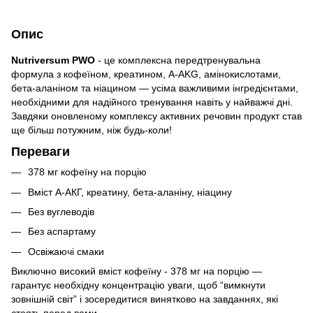
Опис
Nutriversum PWO
- це комплексна передтренувальна
формула з кофеїном, креатином, A-AKG, амінокислотами,
бета-аланіном та ніацином — усіма важливими інгредієнтами,
необхідними для надійного тренування навіть у найважчі дні.
Завдяки оновленому комплексу активних речовин продукт став
ще більш потужним, ніж будь-коли!
Переваги
378 мг кофеїну на порцію
Вміст А-АКГ, креатину, бета-аланіну, ніацину
Без вуглеводів
Без аспартаму
Освіжаючі смаки
Виключно високий вміст кофеїну - 378 мг на порцію —
гарантує необхідну концентрацію уваги, щоб “вимкнути
зовнішній світ” і зосередитися винятково на завданнях, які