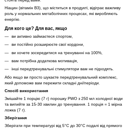
стоять перед вами.
Ніацин (вітамін B3), що міститься в продукті, відіграє важливу
роль у нормальних метаболічних процесах, які виробляють
енергію.
Для кого це? Для вас, якщо
ви активно займаєтеся спортом,
ви постійно розширюєте свої кордони,
ви хочете зосередитися на тренуванні на 100%,
вам потрібна додаткова мотивація,
інші передтренувальні стимулятори вам не підходять.
Або якщо ви просто шукаєте передтренувальний комплекс,
який допоможе вам пережити складні дні/періоди.
Спосіб використання
Змішайте 1 порцію (7 г) порошку PWO з 250 мл холодної води
та випийте за 15-30 хвилин до тренування. 1 порція = 1 мірна
ложка (7 г).
Зберігання
Зберігати при температурі від 5°C до 30°C подалі від прямого