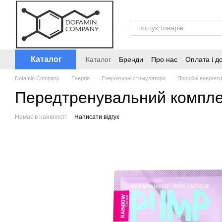
Перейти до основного контенту
Каталог
Каталог
Бренди
Про нас
Оплата і д
Dofamin Company
Енергія
Енергетичні стимулятори
Порційні енергети
Передтренувальний комплек
Немає в наявності
Написати відгук