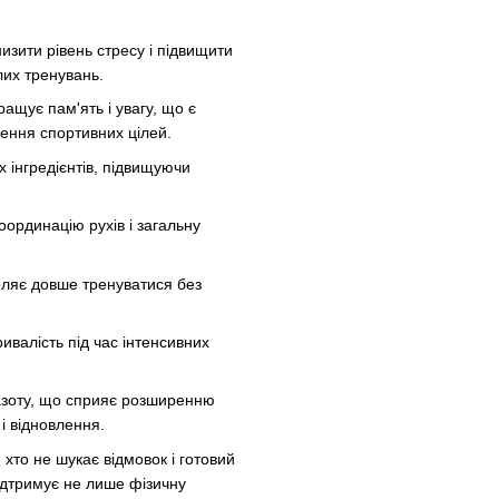
изити рівень стресу і підвищити
лих тренувань.
ращує пам'ять і увагу, що є
ення спортивних цілей.
х інгредієнтів, підвищуючи
оординацію рухів і загальну
воляє довше тренуватися без
ривалість під час інтенсивних
д азоту, що сприяє розширенню
і відновлення.
 хто не шукає відмовок і готовий
ідтримує не лише фізичну