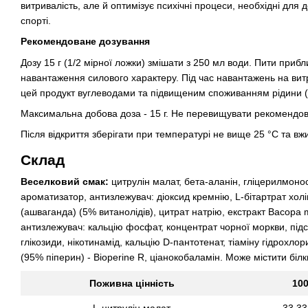
витривалість, але й оптимізує психічні процеси, необхідні для 
спорті.
Рекомендоване дозування
Дозу 15 г (1/2 мірної ложки) змішати з 250 мл води. Пити приб
навантаження силового характеру. Під час навантажень на вит
цей продукт вуглеводами та підвищеним споживанням рідини 
Максимальна добова доза - 15 г. Не перевищувати рекомендов
Після відкриття зберігати при температурі не вище 25 °C та вжи
Склад
Веселковий смак:
цитрулін малат, бета-аланін, гліцерилмонос
ароматизатор, антизлежувач: діоксид кремнію, L-бітартрат холін
(ашваганда) (5% витанолідів), цитрат натрію, екстракт Bacopa m
антизлежувач: кальцію фосфат, концентрат чорної моркви, підсо
глікозиди, нікотинамід, кальцію D-пантотенат, тіаміну гідрохло
(95% піперин) - Bioperine R, ціанокобаламін. Може містити білк
Поживна цінність
100
L-цитрулін малат
33 33