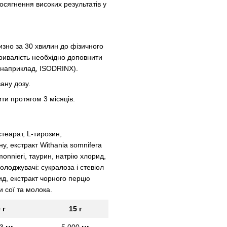
досягнення високих результатів у
лизно за 30 хвилин до фізичного
ривалість необхідно доповнити
(наприклад, ISODRINX).
ану дозу.
ти протягом 3 місяців.
теарат, L-тирозин,
у, екстракт Withania somnifera
onnieri, таурин, натрію хлорид,
лоджувачі: сукралоза і стевіол
рид, екстракт чорного перцю
и сої та молока.
 г
15 г
3 мг
5 000 мг