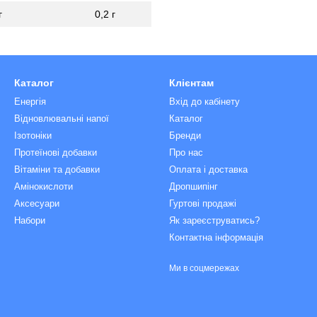
г
0,2 г
Каталог
Клієнтам
Енергія
Вхід до кабінету
Відновлювальні напої
Каталог
Ізотоніки
Бренди
Протеїнові добавки
Про нас
Вітаміни та добавки
Оплата і доставка
Амінокислоти
Дропшипінг
Аксесуари
Гуртові продажі
Набори
Як зареєструватись?
Контактна інформація
Ми в соцмережах