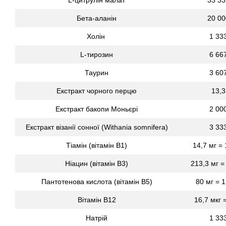
Бета-аланін
20 00
Холін
1 33
L-тирозин
6 66
Таурин
3 60
Екстракт чорного перцю
13,3
Екстракт бакопи Моньєрі
2 00
Екстракт візанії сонної (Withania somnifera)
3 33
Тіамін (вітамін B1)
14,7 мг =
Ніацин (вітамін B3)
213,3 мг =
Пантотенова кислота (вітамін B5)
80 мг = 
Вітамін B12
16,7 мкг 
Натрій
1 33