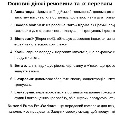
Основні діючі речовини та їх переваги
Ашваганда,
відома як "індійський женьшень", допомагає зн
загальну витривалість організму, що є важливим для трива
Bacopa Monnieri
: ця рослина, також відома як Брахмі, пок
важливим для стратегічного планування тренувань і досягн
Біоперин®
(Bioperine®): збільшує засвоєння інших активни
ефективність всього комплексу.
Холін
: сприяє передачі нервових імпульсів, що покращує к
продуктивність.
Бета-аланін
: підвищує рівень карнозину в м'язах, що доз
відчуття втоми.
L-тирозин
: допомагає зберігати високу концентрацію і вит
тренувань.
L-цитрулін
: перетворюється в організмі на аргінін і окси
судин і покращенню кровообігу, збільшуючи продуктивність 
Nutrend Pump Pre-Workout
– це передовий комплекс для всіх,
наполегливо працювати. Завдяки своєму складу цей продукт п