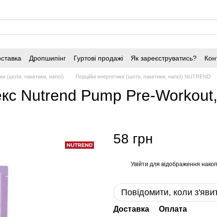
оставка
Дропшипінг
Гуртові продажі
Як зареєструватись?
Кон
ки (шоти, пакетики, напої)
Порційні енергетики (шоти, пакетики, напої) NUTREND
с Nutrend Pump Pre-Workout,
58 грн
Увійти
для відображення накоп
%
Повідомити, коли з'яви
Доставка
Оплата