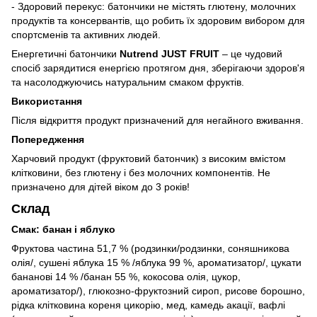
- Здоровий перекус: батончики не містять глютену, молочних
продуктів та консервантів, що робить їх здоровим вибором для
спортсменів та активних людей.
Енергетичні батончики
Nutrend JUST FRUIT
– це чудовий
спосіб зарядитися енергією протягом дня, зберігаючи здоров'я
та насолоджуючись натуральним смаком фруктів.
Використання
Після відкриття продукт призначений для негайного вживання.
Попередження
Харчовий продукт (фруктовий батончик) з високим вмістом
клітковини, без глютену і без молочних компонентів. Не
призначено для дітей віком до 3 років!
Cклад
Смак: банан і яблуко
Фруктова частина 51,7 % (родзинки/родзинки, соняшникова
олія/, сушені яблука 15 % /яблука 99 %, ароматизатор/, цукати
бананові 14 % /банан 55 %, кокосова олія, цукор,
ароматизатор/), глюкозно-фруктозний сироп, рисове борошно,
рідка клітковина кореня цикорію, мед, камедь акації, вафлі