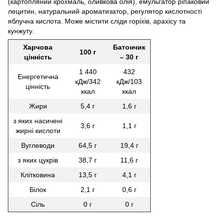
(картопляний крохмаль, оливкова олія), емульгатор ріпаковий
лецитин, натуральний ароматизатор, регулятор кислотності
яблучна кислота. Може містити сліди горіхів, арахісу та
кунжуту.
Харчова
Батончик
100 г
цінність
– 30 г
1 440
432
Енергетична
кДж/342
кДж/103
цінність
ккал
ккал
Жири
5,4 г
1,6 г
з яких насичені
3,6 г
1,1 г
жирні кислоти
Вуглеводи
64,5 г
19,4 г
з яких цукрів
38,7 г
11,6 г
Клітковина
13,5 г
4,1 г
Білок
2,1 г
0,6 г
Сіль
0 г
0 г