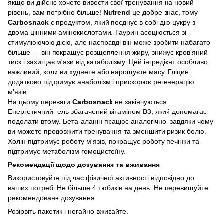
якщо ви дійсно хочете вивести свої тренування на новий
рівень, вам потрібно більше!
Nutrend
це добре знає, тому
Carbosnack
є продуктом, який поєднує в собі дію цукру з
двома цінними амінокислотами. Таурин асоціюється зі
стимулюючою дією, але насправді він може зробити набагато
більше — він покращує розщеплення жиру, знижує кров'яний
тиск і захищає м'язи від катаболізму. Цей інгредієнт особливо
важливий, коли ви худнете або нарощуєте масу. Гліцин
додатково підтримує анаболізм і прискорює регенерацію
м'язів.
На цьому переваги
Carbosnack
не закінчуються.
Енергетичний гель збагачений вітаміном B3, який допомагає
подолати втому. Бета-аланін працює аналогічно, завдяки чому
ви можете продовжити тренування та зменшити ризик болю.
Холін підтримує роботу м'язів, покращує роботу печінки та
підтримує метаболізм гомоцистеїну.
Рекомендації щодо дозування та вживання
Використовуйте під час фізичної активності відповідно до
ваших потреб. Не більше 4 тюбиків на день. Не перевищуйте
рекомендоване дозування.
Розірвіть пакетик і негайно вживайте.