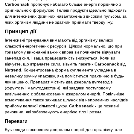
Carbosnack
пропонує набагато більше енергії порівняно з
оригінальною формулою. Гелеві продукти ідеально підходять
для інтенсивних фізичних навантажень з високим пульсом, за
яких організм людини не здатний приймати тверду їжу.
Принцип дії
Інтенсивні тренування вимагають від організму великої
кількості енергетичних ресурсів. Цілком нормально, що при
тривалому виконанні важких вправ ви починаєте відчувати
занепад сил, і ваша працездатність знижується. Коли ви
відчуєте, що втрачаєте сили, візьміть пакетик
Carbosnack
від
Nutrend
. Концентрована форма суплемента укладена в
невелику зручну упаковку, яка поміститься практично в будь-
яку кишеню. Препарат містить два джерела вуглеводів
(фруктозу і мальтодекстрин), які завдяки поступовому
вивільненню є збалансованим джерелом енергії. Повільніше
всмоктування також захищає шлунок від неприємних наслідків
прийому великої кількості цукру.
Carbosnack -
це поживні
речовини, які забезпечують енергією тіло і розум.
Переваги
Вуглеводи є основним джерелом енергії для організму, але