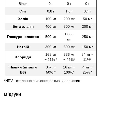
Білок
0 г
0 г
0 г
Сіль
0,8 г
1,6 г
0,4 г
Холін
100 мг
200 мг
50 мг
Бета-аланін
400 мг
800 мг
200 мг
1,000
Глюкуронолактон
500 мг
250 мг
мг
Натрій
300 мг
600 мг
150 мг
168 мг
336 мг
84 мг =
Хлориди
= 21% *
= 42%*
11%*
Ніацин (вітамін
8 мг =
16 мг =
4 мг =
B3)
50% *
100%*
25% *
*NRV - еталонне значення поживних речовин
Відгуки