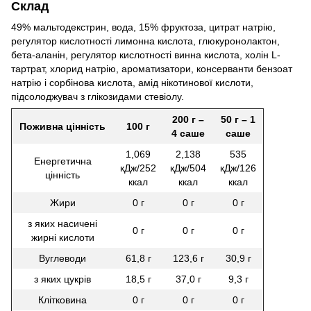
Склад
49% мальтодекстрин, вода, 15% фруктоза, цитрат натрію,
регулятор кислотності лимонна кислота, глюкуронолактон,
бета-аланін, регулятор кислотності винна кислота, холін L-
тартрат, хлорид натрію, ароматизатори, консерванти бензоат
натрію і сорбінова кислота, амід нікотинової кислоти,
підсолоджувач з глікозидами стевіолу.
200 г –
50 г – 1
Поживна цінність
100 г
4 саше
саше
1,069
2,138
535
Енергетична
кДж/252
кДж/504
кДж/126
цінність
ккал
ккал
ккал
Жири
0 г
0 г
0 г
з яких насичені
0 г
0 г
0 г
жирні кислоти
Вуглеводи
61,8 г
123,6 г
30,9 г
з яких цукрів
18,5 г
37,0 г
9,3 г
Клітковина
0 г
0 г
0 г