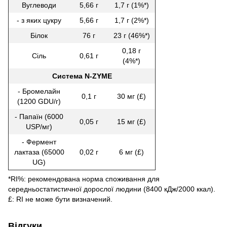
Вуглеводи
5,66 г
1,7 г (1%*)
- з яких цукру
5,66 г
1,7 г (2%*)
Білок
76 г
23 г (46%*)
0,18 г
Сіль
0,61 г
(4%*)
Система N-ZYME
- Бромелайн
0,1 г
30 мг (£)
(1200 GDU/г)
- Папаїн (6000
0,05 г
15 мг (£)
USP/мг)
- Фермент
лактаза (65000
0,02 г
6 мг (£)
UG)
*RI%: рекомендована норма споживання для
середньостатистичної дорослої людини (8400 кДж/2000 ккал).
£: RI не може бути визначений.
Відгуки