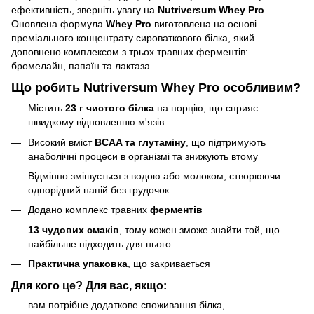
ефективність, зверніть увагу на
Nutriversum Whey Pro
.
Оновлена формула
Whey Pro
виготовлена на основі
преміального концентрату сироваткового білка, який
доповнено комплексом з трьох травних ферментів:
бромелайн, папаїн та лактаза.
Що робить Nutriversum Whey Pro особливим?
Містить
23 г чистого білка
на порцію, що сприяє
швидкому відновленню м'язів
Високий вміст
BCAA та глутаміну
, що підтримують
анаболічні процеси в організмі та знижують втому
Відмінно змішується з водою або молоком, створюючи
однорідний напій без грудочок
Додано комплекс травних
ферментів
13 чудових смаків
, тому кожен зможе знайти той, що
найбільше підходить для нього
Практична упаковка
, що закривається
Для кого це? Для вас, якщо:
вам потрібне додаткове споживання білка,