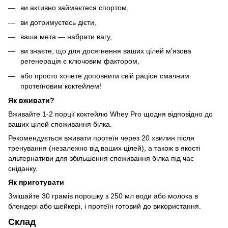
ви активно займаєтеся спортом,
ви дотримуєтесь дієти,
ваша мета — набрати вагу,
ви знаєте, що для досягнення ваших цілей м'язова
регенерація є ключовим фактором,
або просто хочете доповнити свій раціон смачним
протеїновим коктейлем!
Як вживати?
Вживайте 1-2 порції коктейлю Whey Pro щодня відповідно до
ваших цілей споживання білка.
Рекомендується вживати протеїн через 20 хвилин після
тренування (незалежно від ваших цілей), а також в якості
альтернативи для збільшення споживання білка під час
сніданку.
Як приготувати
Змішайте 30 грамів порошку з 250 мл води або молока в
блендері або шейкері, і протеїн готовий до використання.
Склад