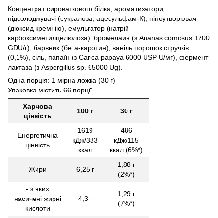
Концентрат сироваткового білка, ароматизатори,
підсолоджувачі (сукралоза, ацесульфам-К), піноутворювач
(діоксид кремнію), емульгатор (натрій
карбоксиметилцелюлоза), бромелайн (з Ananas comosus 1200
GDU/г), барвник (бета-каротин), ваніль порошок стручків
(0,1%), сіль, папаїн (з Carica papaya 6000 USP U/мг), фермент
лактаза (з Aspergillus sp. 65000 Ug).
Одна порція: 1 мірна ложка (30 г)
Упаковка містить 66 порції
Харчова
100 г
30 г
цінність
1619
486
Енергетична
кДж/383
кДж/115
цінність
ккал
ккал (6%*)
1,88 г
Жири
6,25 г
(2%*)
- з яких
1,29 г
насичені жирні
4,3 г
(7%*)
кислоти