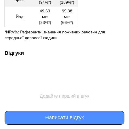
(94%*)
(189%*)
49,69
99,38
Йод
мкг
мкг
(33%*)
(66%*)
*NRV%: Референтні значення поживних речовин для
середньої дорослої людини
Відгуки
Додайте перший відгук
Написати відгук