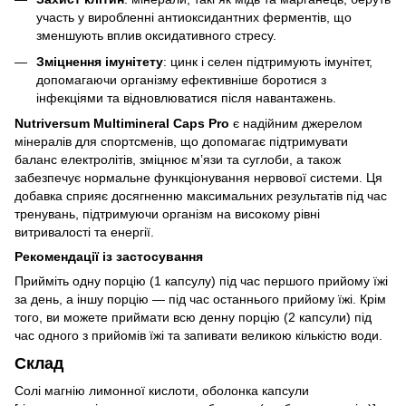
участь у виробленні антиоксидантних ферментів, що
зменшують вплив оксидативного стресу.
Зміцнення імунітету
: цинк і селен підтримують імунітет,
допомагаючи організму ефективніше боротися з
інфекціями та відновлюватися після навантажень.
Nutriversum Multimineral Caps Pro
є надійним джерелом
мінералів для спортсменів, що допомагає підтримувати
баланс електролітів, зміцнює м’язи та суглоби, а також
забезпечує нормальне функціонування нервової системи. Ця
добавка сприяє досягненню максимальних результатів під час
тренувань, підтримуючи організм на високому рівні
витривалості та енергії.
Рекомендації із застосування
Прийміть одну порцію (1 капсулу) під час першого прийому їжі
за день, а іншу порцію — під час останнього прийому їжі. Крім
того, ви можете приймати всю денну порцію (2 капсули) під
час одного з прийомів їжі та запивати великою кількістю води.
Склад
Солі магнію лимонної кислоти, оболонка капсули