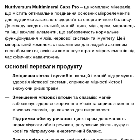
Nutriversum Multimineral Caps Pro
– це комплекс мінералів,
що містить оптимальне поєднання основних мікроелементів
для підтримки загального здоров'я та енергетичного балансу.
До складу входять кальцій, магній, цинк, мідь, хром, марганець
та інші важливі елементи, що забезпечують нормальне
функціонування м'язів, нервової системи та імунітету. Цей
мінеральний комплекс є незамінним для людей з активним
способом життя, оскільки компенсує втрати мікроелементів під
час фізичних навантажень.
Основні переваги продукту
Зміцнення кісток і суглобів
: кальцій і магній підтримують
здоров'я кісткової системи, сприяючи міцності кісток і
знижуючи ризик травм.
Зменшення м'язової втоми та спазмів
: магній
забезпечує здорове скорочення м'язів та сприяє зниженню
м'язових спазмів, що важливо для витривалості.
Підтримка обміну речовин
: цинк і хром допомагають
нормалізувати обмін речовин, регулюючи рівень цукру в
крові та підтримуючи енергетичний баланс.
Захист клітин
: мінерали, такі як мідь та марганець, беруть