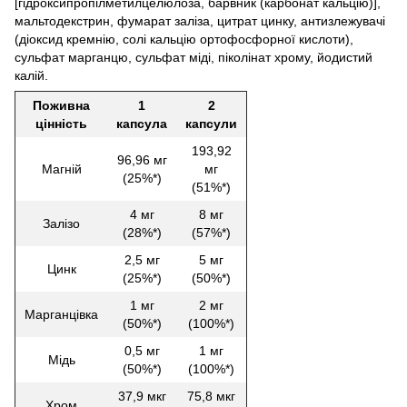
[гідроксипропілметилцелюлоза, барвник (карбонат кальцію)],
мальтодекстрин, фумарат заліза, цитрат цинку, антизлежувачі
(діоксид кремнію, солі кальцію ортофосфорної кислоти),
сульфат марганцю, сульфат міді, піколінат хрому, йодистий
калій.
Поживна
1
2
цінність
капсула
капсули
193,92
96,96 мг
Магній
мг
(25%*)
(51%*)
4 мг
8 мг
Залізо
(28%*)
(57%*)
2,5 мг
5 мг
Цинк
(25%*)
(50%*)
1 мг
2 мг
Марганцівка
(50%*)
(100%*)
0,5 мг
1 мг
Мідь
(50%*)
(100%*)
37,9 мкг
75,8 мкг
Хром