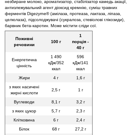
незбиране молоко, ароматизатор, стабілізатор камедь акації,
антизлежувальний агент діоксид кремнію, суміш травних
ферментів Digezyme® (амілаза, протеаза, лактаза, ліпаза,
целюлаза), підсолоджувачі (сукралоза, стевіолові глікозиди),
барвник бета-каротин. Може містити сліди сої.
1
Поживні
100 г
порція -
речовини
40 г
1 490
596
Енергетична
кДж/352
кДж/141
цінність
ккал
ккал
Жири
4 г
1,6 г
з яких насичені
2,5 г
1 г
жирні кислоти
Вуглеводи
8,1 г
3,2 г
з яких цукор
5,7 г
2,3 г
Клітковина
6 г
2,4 г
Білок
68 г
27,2 г