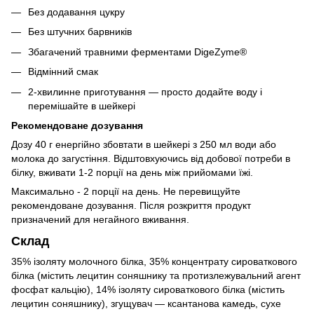
Без додавання цукру
Без штучних барвників
Збагачений травними ферментами DigeZyme®
Відмінний смак
2-хвилинне приготування — просто додайте воду і
перемішайте в шейкері
Рекомендоване дозування
Дозу 40 г енергійно збовтати в шейкері з 250 мл води або
молока до загустіння. Відштовхуючись від добової потреби в
білку, вживати 1-2 порції на день між прийомами їжі.
Максимально - 2 порції на день. Не перевищуйте
рекомендоване дозування. Після розкриття продукт
призначений для негайного вживання.
Склад
35% ізоляту молочного білка, 35% концентрату сироваткового
білка (містить лецитин соняшнику та протизлежувальний агент
фосфат кальцію), 14% ізоляту сироваткового білка (містить
лецитин соняшнику), згущувач — ксантанова камедь, сухе