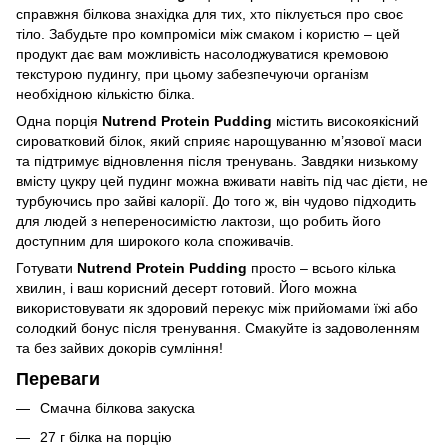
справжня білкова знахідка для тих, хто піклується про своє
тіло. Забудьте про компроміси між смаком і користю – цей
продукт дає вам можливість насолоджуватися кремовою
текстурою пудингу, при цьому забезпечуючи організм
необхідною кількістю білка.
Одна порція
Nutrend Protein Pudding
містить високоякісний
сироватковий білок, який сприяє нарощуванню м’язової маси
та підтримує відновлення після тренувань. Завдяки низькому
вмісту цукру цей пудинг можна вживати навіть під час дієти, не
турбуючись про зайві калорії. До того ж, він чудово підходить
для людей з непереносимістю лактози, що робить його
доступним для широкого кола споживачів.
Готувати
Nutrend Protein Pudding
просто – всього кілька
хвилин, і ваш корисний десерт готовий. Його можна
використовувати як здоровий перекус між прийомами їжі або
солодкий бонус після тренування. Смакуйте із задоволенням
та без зайвих докорів сумління!
Переваги
Смачна білкова закуска
27 г білка на порцію