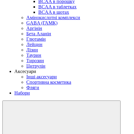
BCAA в порошку
BCAA в таблетках
BCAA в шотах
Амінокислотні комплекси
GABA (ГАМК)
Аргінін
Бета Аланін
Глютамін
Лейцин
Лізин
Таурин
Тирозин
Цитрулін
Аксесуари
Інші аксесуари
Спортивна косметика
Фляги
Набори