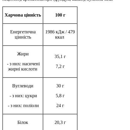
Харчова цінність
100 г
Енергетична
1986 кДж / 479
цінність
ккал
Жири
35,1 г
- з них: насичені
7,2 г
жирні кислоти
Вуглеводи
30 г
- з них: цукри
5,8 г
- з них: поліоли
24 г
Білок
20,3 г