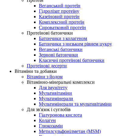
Протеїн
Веганський протеїн
Гідролізат протеїну
Казеїновий протеїн
Комплексний протеїн
Сироватковий протеїн
Протеїнові батончики
Батончики з колагеном
Батончики з низьким рівнем цукру
Веганські батончики
Зернові батончики
Класичні протеїнові батончики
Протеїнові десерти
Вітаміни та добавки
Вітаміни з йодом
Вітамінно-мінеральні комплекси
Для імунітету
Мультивітаміни
Мультимінерали
Мультимінерали та мультивітаміни
Для зв'язок і суглобів
Гіалуронова кислота
Колаген
Глюкозамін
Метилсульфонілметан (MSM)