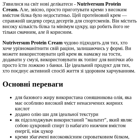
З'явилися на світ нові делікатеси -
Nutriversum Protein
Cream.
Але, звісно, просто приготувати креми з високим
вмістом білка було недостатньо. Цей протеїновий крем —
справжній шедевр серед десертів для спортсменів. Він містить
високу кількість білка та мінімум цукру, що робить його не
тільки смачним, але й корисним.
Nutriversum Protein Cream
чудово підходить для тих, хто
хоче урізноманітнити свій раціон, залишаючись у формі. Ви
можете використовувати цей крем як намазку на тости,
додавати у смузі, використовувати як топінг для випічки або
просто їсти ложкою з банки. Це ідеальний продукт для тих,
хто поєднує активний спосіб життя зі здоровим харчуванням.
Основні переваги
для базового жиру використана соняшникова олія, яка
має особливо високий вміст ненасичених жирних
кислот
додано олію ши для ідеальної текстури
як підсолоджувач використаний "мальтит", який являє
собою цукровий спирт із набагато нижчим вмістом
енергії, ніж цукор
креми збагачені високоякісним сироватковим білком,