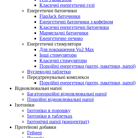
Класичні енергетичні гелі
Енергетичні батончики
FlapJack баточники
Енергетичні батончики з кофеїном
Класичні енергетичні батончики
Мармеладні батончики
Енергетичне печиво
Енергетичні стимулятори
Для покращення Vo2 Max
Інші стимулятори
Класичні стимулятори
Порційні енергетики (шоти, пакетики, напої)
Вуглеводні таблетки
Передтренувальні комплекси
Порційні енергетики (шоти, пакетики, напої)
Відновлювальні напої
Багатопорційні відновлювальні напої
Порційні відновлювальні напої
Ізотоніки
Ізотоніки в порошку
Ізотоніки в таблетках
Ізотонічні напої (концентрат)
Протеїнові добавки
Гейнер