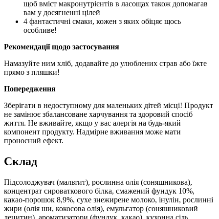
щоб вміст макронутрієнтів в ласощах також допомагав
вам у досягненні цілей
4 фантастичні смаки, кожен з яких обіцяє щось
особливе!
Рекомендації щодо застосування
Намазуйте ним хліб, додавайте до улюблених страв або їжте
прямо з пляшки!
Попередження
Зберігати в недоступному для маленьких дітей місці! Продукт
не замінює збалансоване харчування та здоровий спосіб
життя. Не вживайте, якщо у вас алергія на будь-який
компонент продукту. Надмірне вживання може мати
проносний ефект.
Склад
Підсолоджувач (мальтит), рослинна олія (соняшникова),
концентрат сироваткового білка, смажений фундук 10%,
какао-порошок 8,9%, сухе знежирене молоко, інулін, рослинні
жири (олія ши, кокосова олія), емульгатор (соняшниковий
лецитин), ароматизатори (фундук, какао), кухонна сіль.