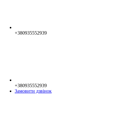
+380935552939
+380935552939
Замовити дзвінок