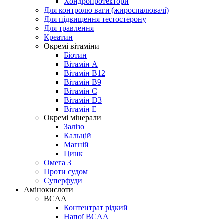
Хондропротектори
Для контролю ваги (жироспалювачі)
Для підвищення тестостерону
Для травлення
Креатин
Окремі вітаміни
Біотин
Вітамін A
Вітамін B12
Вітамін B9
Вітамін C
Вітамін D3
Вітамін E
Окремі мінерали
Залізо
Кальцій
Магній
Цинк
Омега 3
Проти судом
Суперфуди
Амінокислоти
BCAA
Контентрат рідкий
Напої BCAA