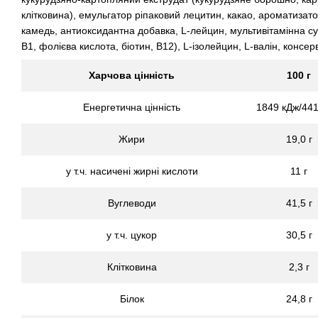
клітковина), емульгатор ріпаковий лецитин, какао, ароматизато
камедь, антиоксидантна добавка, L-лейцин, мультивітамінна сумі
B1, фолієва кислота, біотин, B12), L-ізолейцин, L-валін, консе
Харчова цінність
100 г
Енергетична цінність
1849 кДж/441
Жири
19,0 г
у т.ч. насичені жирні кислоти
11 г
Вуглеводи
41,5 г
у т.ч. цукор
30,5 г
Клітковина
2,3 г
Білок
24,8 г