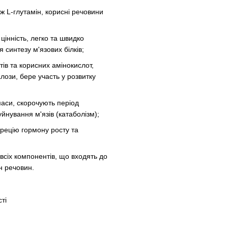
ож L-глутамін, корисні речовини
цінність, легко та швидко
синтезу м'язових білків;
ів та корисних амінокислот,
ози, бере участь у розвитку
маси, скорочують період
йнування м'язів (катаболізм);
крецію гормону росту та
сіх компонентів, що входять до
н речовин.
ті