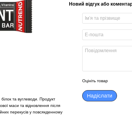
Новий відгук або комента
Оцініть товар
Надіслати
 білок та вуглеводи. Продукт
ової маси та відновлення після
айних перекусів у повсякденному