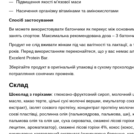
Підвищення якості м'язової маси
Насичення організму вітамінами та амінокислотами
Спосіб застосування
Ви можете використовувати батончики як перекус між основним
занять спортом. Максимальна рекомендована доза – 3 батончи
Продукт не слід вживати жінкам під час вагітності та лактації, а
років. Перед використанням переконайтеся, що у вас немає ал
Excelent Protein Bar.
Зберігайте продукт в оригінальній упаковці в сухому прохолодн
потрапляння сонячних променів.
Склад
Шоколад з горіхами
: глюкозно-фруктозний сироп, молочний 
масло, какао терте, цільні сухі молочні вершки, емульгатор со
екстракт), ізолят соєвого протеїну, концентрат протеїну молочн
соєві пластівці, рослинна олія (пальмоядрова, пальмова, ши), к
пальмова олія та олія ши, суха сироватка, смажені лісові горіх
лецитин, ароматизатор), смажені лісові горіхи 4%, кокос (кокос,
кукурудзяно-картопляний екструдат (кукурудзяне борошно, ка