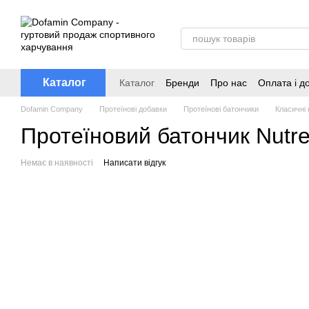
Перейти до основного контенту
Каталог
Каталог
Бренди
Про нас
Оплата і д
Dofamin Company
Протеїнові добавки
Протеїнові батончики
Класичні 
Протеїновий батончик Nutren
Немає в наявності
Написати відгук