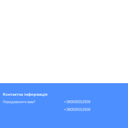
Контактна інформація
+380935552939
Передзвонити вам?
+380935552939