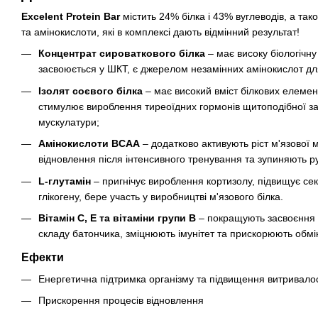
Excelent Protein Bar
містить 24% білка і 43% вуглеводів, а так
та амінокислоти, які в комплексі дають відмінний результат!
Концентрат сироваткового білка
– має високу біологічну 
засвоюється у ШКТ, є джерелом незамінних амінокислот для 
Ізолят соєвого білка
– має високий вміст білкових елемент
стимулює вироблення тиреоїдних гормонів щитоподібної зал
мускулатури;
Амінокислоти BCAA
– додатково активують ріст м'язової 
відновлення після інтенсивного тренування та зупиняють ру
L-глутамін
– пригнічує вироблення кортизолу, підвищує се
глікогену, бере участь у виробництві м'язового білка.
Вітамін C, E та вітаміни групи B
– покращують засвоєння в
складу батончика, зміцнюють імунітет та прискорюють обмі
Ефекти
Енергетична підтримка організму та підвищення витривалос
Прискорення процесів відновлення