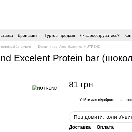
оставка
Дропшипінг
Гуртові продажі
Як зареєструватись?
Кон
протеїнові батончики
Класичні протеїнові батончики NUTREND
d Excelent Protein bar (шокола
81 грн
Увійти
для відображення накоп
%
Повідомити, коли з'яви
Доставка
Оплата