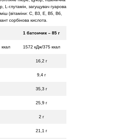
р, L-глутамін, загущувач гуарова
ш (вітаміни: C, B3, E, B5, B6,
рвант сорбінова кислота.
1 батончик – 85 г
 ккал
1572 кДж/375 ккал
16,2 г
9,4 г
35,3 г
25,9 г
2 г
21,1 г