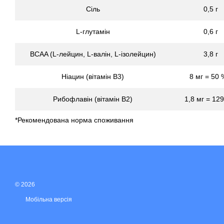
Сіль
0,5 г
L-глутамін
0,6 г
BCAA (L-лейцин, L-валін, L-ізолейцин)
3,8 г
Ніацин (вітамін В3)
8 мг = 50 
Рибофлавін (вітамін В2)
1,8 мг = 129
*Рекомендована норма споживання
© 2026
Мобільна версія