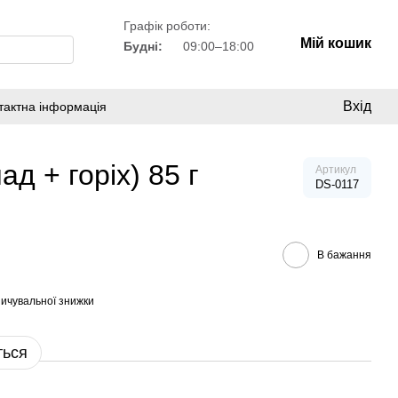
Графік роботи:
Мій кошик
Будні:
09:00–18:00
Вхід
тактна інформація
д + горіх) 85 г
Артикул
DS-0117
В бажання
ичувальної знижки
ться