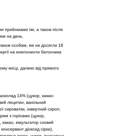
и прийомами їжі, а також після
ки на день.
 також особам, які не досягли 18
ергії на компоненти батончика
ому місці, далеко від прямого
шоколад 14% (цукор, какао-
євий лецитин, ванільний
ої сироватки, інвертний сироп,
рем з горіхами (цукор,
и, какао, емульгатор соєвий
 консервант діоксид сірки),
ртопляне пюре, цукор, пшенична