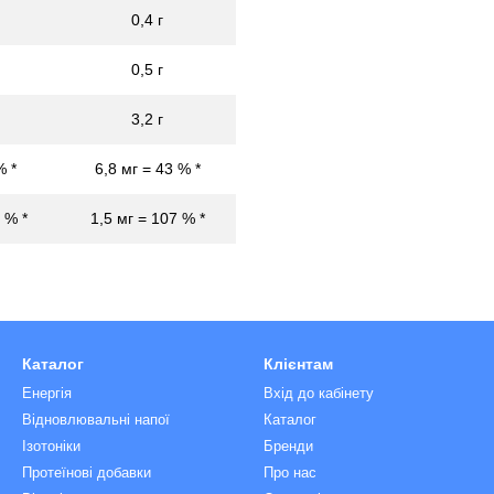
0,4 г
0,5 г
3,2 г
% *
6,8 мг = 43 % *
 % *
1,5 мг = 107 % *
Каталог
Клієнтам
Енергія
Вхід до кабінету
Відновлювальні напої
Каталог
Ізотоніки
Бренди
Протеїнові добавки
Про нас