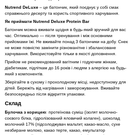
Nutrend DeLuxe
– це батончик, який поєднує у собі смак
справжнього десерту та користь спортивного харчування.
Як приймати Nutrend Deluxe Protein Bar
Батончик можна вживати щодня в будь-який зручний для вас
час. Оптимально — після тренування і між основними
прийомами їжі. Не вживайте понад 3 батончики на добу. Снек
не може повністю замінити різноманітне і збалансоване
харчування. Використовуйте тільки в якості доповнення.
Прийом не рекомендований вагітним і годуючим жінкам,
діабетикам, підліткам до 16 років і людям з алергією на будь-
який з компонентів.
Зберігайте в сухому і прохолодному місці, недоступному для
дітей. Бережіть від нагрівання і заморожування. Вживайте
безпосередньо після відкриття упаковки.
Склад
Булочка з корицею
: протеїнова суміш (ізолят молочно-
соєвого білка, гідролізований яловичий колаген), шоколад
молочний 17% (підсолоджувач мальтит, какао-масло, сухе
незбиране молоко, какао терте, какао, емульгатор