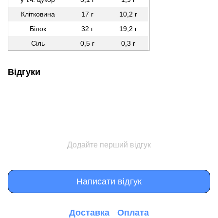
Клітковина
17 г
10,2 г
Білок
32 г
19,2 г
Сіль
0,5 г
0,3 г
Відгуки
Додайте перший відгук
Написати відгук
Доставка
Оплата