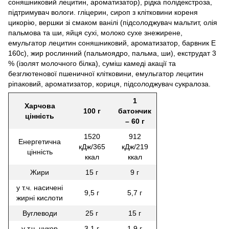
соняшниковий лецитин, ароматизатор), рідка полідекстроза,
підтримувач вологи. гліцерин, сироп з клітковини кореня
цикорію, вершки зі смаком ванілі (підсолоджувач мальтит, олія
пальмова та ши, яйця сухі, молоко сухе знежирене,
емульгатор лецитин соняшниковий, ароматизатор, барвник Е
160с), жир рослинний (пальмоядро, пальма, ши), екструдат 3
% (ізолят молочного білка), суміш камеді акації та
безглютенової пшеничної клітковини, емульгатор лецитин
ріпаковий, ароматизатор, кориця, підсолоджувач сукралоза.
1
Харчова
100 г
батончик
цінність
– 60 г
1520
912
Енергетична
кДж/365
кДж/219
цінність
ккал
ккал
Жири
15 г
9 г
у т.ч. насичені
9,5 г
5,7 г
жирні кислоти
Вуглеводи
25 г
15 г
у т.ч. цукор
3,1 г
1,9 г