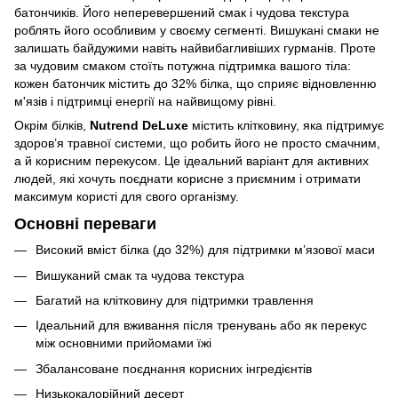
батончиків. Його неперевершений смак і чудова текстура
роблять його особливим у своєму сегменті. Вишукані смаки не
залишать байдужими навіть найвибагливіших гурманів. Проте
за чудовим смаком стоїть потужна підтримка вашого тіла:
кожен батончик містить до 32% білка, що сприяє відновленню
м'язів і підтримці енергії на найвищому рівні.
Окрім білків,
Nutrend DeLuxe
містить клітковину, яка підтримує
здоров’я травної системи, що робить його не просто смачним,
а й корисним перекусом. Це ідеальний варіант для активних
людей, які хочуть поєднати корисне з приємним і отримати
максимум користі для свого організму.
Основні переваги
Високий вміст білка (до 32%) для підтримки м’язової маси
Вишуканий смак та чудова текстура
Багатий на клітковину для підтримки травлення
Ідеальний для вживання після тренувань або як перекус
між основними прийомами їжі
Збалансоване поєднання корисних інгредієнтів
Низькокалорійний десерт