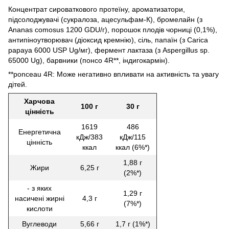
Концентрат сироваткового протеїну, ароматизатори,
підсолоджувачі (сукралоза, ацесульфам-К), бромелайн (з
Ananas comosus 1200 GDU/г), порошок плодів чорниці (0,1%),
антипіноутворювач (діоксид кремнію), сіль, папаїн (з Carica
papaya 6000 USP Ug/мг), фермент лактаза (з Aspergillus sp.
65000 Ug), барвники (понсо 4R**, індигокармін).
**ponceau 4R: Може негативно впливати на активність та увагу
дітей.
Харчова
100 г
30 г
цінність
1619
486
Енергетична
кДж/383
кДж/115
цінність
ккал
ккал (6%*)
1,88 г
Жири
6,25 г
(2%*)
- з яких
1,29 г
насичені жирні
4,3 г
(7%*)
кислоти
Вуглеводи
5,66 г
1,7 г (1%*)