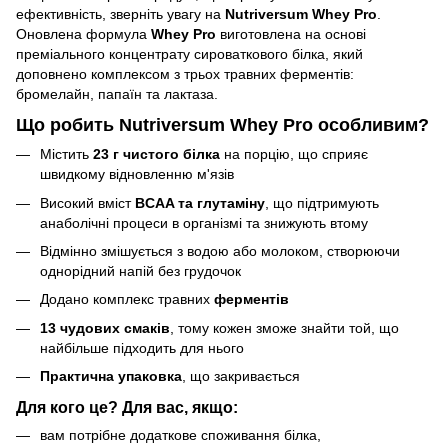
ефективність, зверніть увагу на
Nutriversum Whey Pro
.
Оновлена формула
Whey Pro
виготовлена на основі
преміального концентрату сироваткового білка, який
доповнено комплексом з трьох травних ферментів:
бромелайн, папаїн та лактаза.
Що робить Nutriversum Whey Pro особливим?
Містить
23 г чистого білка
на порцію, що сприяє
швидкому відновленню м'язів
Високий вміст
BCAA та глутаміну
, що підтримують
анаболічні процеси в організмі та знижують втому
Відмінно змішується з водою або молоком, створюючи
однорідний напій без грудочок
Додано комплекс травних
ферментів
13 чудових смаків
, тому кожен зможе знайти той, що
найбільше підходить для нього
Практична упаковка
, що закривається
Для кого це? Для вас, якщо:
вам потрібне додаткове споживання білка,