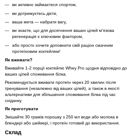
ви активно займаєтеся спортом,
ви дотримуєтесь дієти,
ваша мета — набрати вагу,
ви знаєте, що для досягнення ваших цілей м'язова
регенерація є ключовим фактором,
або просто хочете доповнити свій раціон смачним
протеїновим коктейлем!
Як вживати?
Вживайте 1-2 порції коктейлю Whey Pro щодня відповідно до
ваших цілей споживання білка.
Рекомендується вживати протеїн через 20 хвилин після
тренування (незалежно від ваших цілей), а також в якості
альтернативи для збільшення споживання білка під час
сніданку.
Як приготувати
Змішайте 30 грамів порошку з 250 мл води або молока в
блендері або шейкері, і протеїн готовий до використання.
Склад