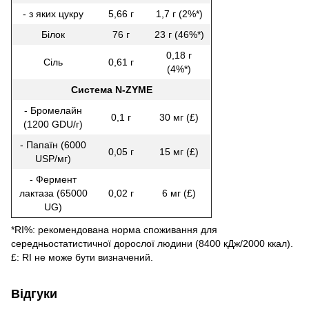
- з яких цукру
5,66 г
1,7 г (2%*)
Білок
76 г
23 г (46%*)
0,18 г
Сіль
0,61 г
(4%*)
Система N-ZYME
- Бромелайн
0,1 г
30 мг (£)
(1200 GDU/г)
- Папаїн (6000
0,05 г
15 мг (£)
USP/мг)
- Фермент
лактаза (65000
0,02 г
6 мг (£)
UG)
*RI%: рекомендована норма споживання для
середньостатистичної дорослої людини (8400 кДж/2000 ккал).
£: RI не може бути визначений.
Відгуки