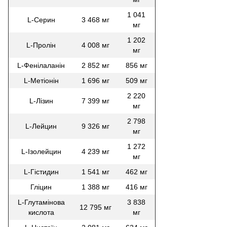
1 041
L-Серин
3 468 мг
мг
1 202
L-Пролін
4 008 мг
мг
L-Фенілаланін
2 852 мг
856 мг
L-Метіонін
1 696 мг
509 мг
2 220
L-Лізин
7 399 мг
мг
2 798
L-Лейцин
9 326 мг
мг
1 272
L-Ізолейцин
4 239 мг
мг
L-Гістидин
1 541 мг
462 мг
Гліцин
1 388 мг
416 мг
L-Глутамінова
3 838
12 795 мг
кислота
мг