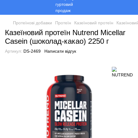
Протеїнові добавки
Протеїн
Казеїновий протеїн
Казеїнови
Казеїновий протеїн Nutrend Micellar
Casein (шоколад-какао) 2250 г
Артикул:
DS-2469
Написати відгук