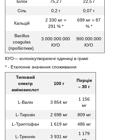
Білок
75,2 г
22,5 г
Сіль
0,2 г
0,07 г
2 330 мг =
699 мг = 87
Кальцій
291 % *
% *
Bacillus
3.000.000.000
900.000.000
coagulas
КУО
КУО
(пробіотики)
КУО― колонієутворюючі одиниці в грамі
* - Еталонне значення споживання
Типовий
Порція
спектр
100 г
– 30 г
амінокислот
1 156
L-Валін
3 854 мг
мг
L-Тирозін
2 698 мг
809 мг
L-Триптофан
1 619 мг
486 мг
1 179
L-Треонін
3 931 мг
мг