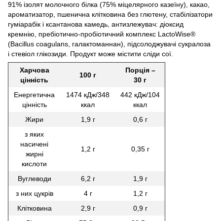
91% ізолят молочного білка (75% міцелярного казеїну), какао,
ароматизатор, пшенична клітковина без глютену, стабілізатори
гуміарабік і ксантанова камедь, антизлежувач: діоксид
кремнію, пребіотично-пробіотичний комплекс LactoWise®
(Bacillus coagulans, галактоманнан), підсолоджувачі сукралоза
і стевіол глікозиди. Продукт може містити сліди сої.
Харчова
Порція –
100 г
цінність
30 г
Енергетична
1474 кДж/348
442 кДж/104
цінність
ккал
ккал
Жири
1,9 г
0,6 г
з яких
насичені
1,2 г
0,35 г
жирні
кислоти
Вуглеводи
6,2 г
1,9 г
з них цукрів
4 г
1,2 г
Клітковина
2,9 г
0,9 г