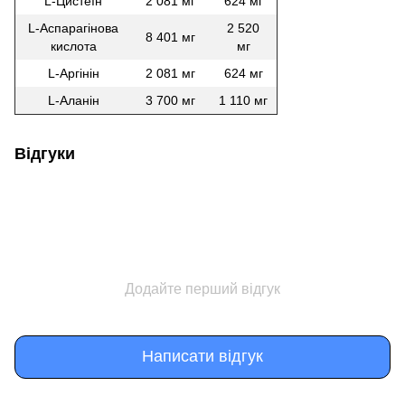
L-Цистеїн
2 081 мг
624 мг
L-Аспарагінова
2 520
8 401 мг
кислота
мг
L-Аргінін
2 081 мг
624 мг
L-Аланін
3 700 мг
1 110 мг
Відгуки
Додайте перший відгук
Написати відгук