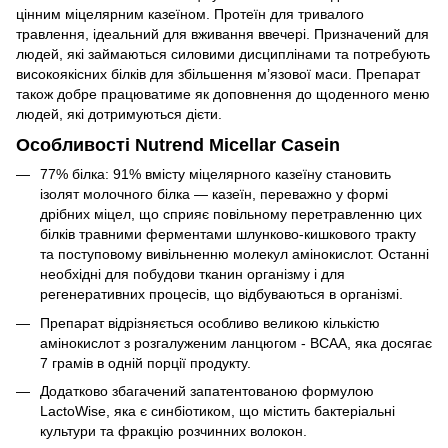
цінним міцелярним казеїном. Протеїн для тривалого
травлення, ідеальний для вживання ввечері. Призначений для
людей, які займаються силовими дисциплінами та потребують
високоякісних білків для збільшення м’язової маси. Препарат
також добре працюватиме як доповнення до щоденного меню
людей, які дотримуються дієти.
Особливості Nutrend Micellar Casein
77% білка: 91% вмісту міцелярного казеїну становить
ізолят молочного білка — казеїн, переважно у формі
дрібних міцел, що сприяє повільному перетравленню цих
білків травними ферментами шлунково-кишкового тракту
та поступовому вивільненню молекул амінокислот. Останні
необхідні для побудови тканин організму і для
регенеративних процесів, що відбуваються в організмі.
Препарат відрізняється особливо великою кількістю
амінокислот з розгалуженим ланцюгом - BCAA, яка досягає
7 грамів в одній порції продукту.
Додатково збагачений запатентованою формулою
LactoWise, яка є синбіотиком, що містить бактеріальні
культури та фракцію розчинних волокон.