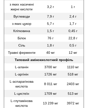
з яких насичені
3,2 г
1 г
жирні кислоти
Вуглеводи
7,9 г
2,4 г
з яких цукор
5,7 г
1,7 г
Клітковина
1,5 г
0,45 г
Білок
76 г
22,8 г
Сіль
1,8 г
0,5 г
Травні ферменти
40 мг
12 мг
Типовий амінокислотний профіль
L-аланін
3700 мг
1110 мг
L-аргінін
1726 мг
518 мг
L-аспарагінова
8 011 мг
2403 мг
кислота
L-цистеїн
1709 мг
513 мг
L-глутамінова
13 239 мг
3972 мг
кислота