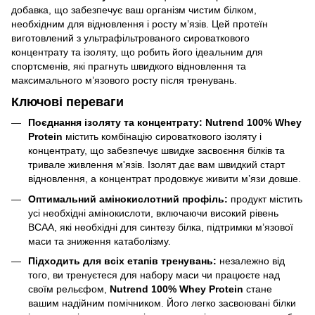
добавка, що забезпечує ваш організм чистим білком,
необхідним для відновлення і росту м’язів. Цей протеїн
виготовлений з ультрафільтрованого сироваткового
концентрату та ізоляту, що робить його ідеальним для
спортсменів, які прагнуть швидкого відновлення та
максимального м’язового росту після тренувань.
Ключові переваги
Поєднання ізоляту та концентрату: Nutrend 100% Whey
Protein
містить комбінацію сироваткового ізоляту і
концентрату, що забезпечує швидке засвоєння білків та
тривале живлення м'язів. Ізолят дає вам швидкий старт
відновлення, а концентрат продовжує живити м’язи довше.
Оптимальний амінокислотний профіль:
продукт містить
усі необхідні амінокислоти, включаючи високий рівень
BCAA, які необхідні для синтезу білка, підтримки м’язової
маси та зниження катаболізму.
Підходить для всіх етапів тренувань:
незалежно від
того, ви тренуєтеся для набору маси чи працюєте над
своїм рельєфом,
Nutrend 100% Whey Protein
стане
вашим надійним помічником. Його легко засвоювані білки