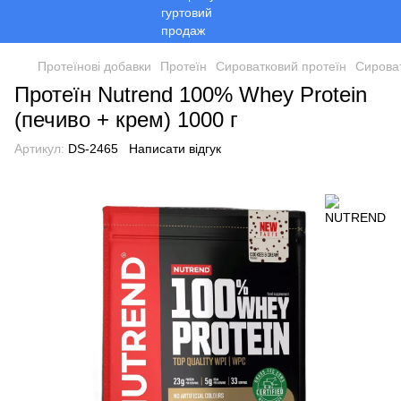
Протеїнові добавки
Протеїн
Сироватковий протеїн
Сирова
Протеїн Nutrend 100% Whey Protein
(печиво + крем) 1000 г
Артикул:
DS-2465
Написати відгук