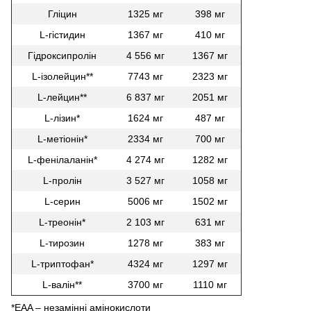
Гліцин
1325 мг
398 мг
L-гістидин
1367 мг
410 мг
Гідроксипролін
4 556 мг
1367 мг
L-ізолейцин**
7743 мг
2323 мг
L-лейцин**
6 837 мг
2051 мг
L-лізин*
1624 мг
487 мг
L-метіонін*
2334 мг
700 мг
L-фенілаланін*
4 274 мг
1282 мг
L-пролін
3 527 мг
1058 мг
L-серин
5006 мг
1502 мг
L-треонін*
2 103 мг
631 мг
L-тирозин
1278 мг
383 мг
L-триптофан*
4324 мг
1297 мг
L-валін**
3700 мг
1110 мг
*EAA – незамінні амінокислоти