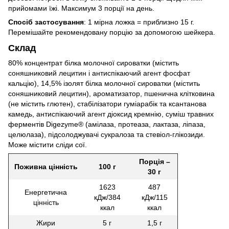
прийомами їжі. Максимум 3 порції на день.
Спосіб застосування
: 1 мірна ложка = приблизно 15 г.
Перемішайте рекомендовану порцію за допомогою шейкера.
Склад
80% концентрат білка молочної сироватки (містить
соняшниковий лецитин і антиспікаючий агент фосфат
кальцію), 14,5% ізолят білка молочної сироватки (містить
соняшниковий лецитин), ароматизатор, пшенична клітковина
(не містить глютен), стабілізатори гуміарабік та ксантанова
камедь, антиспікаючий агент діоксид кремнію, суміш травних
ферментів Digezyme® (амілаза, протеаза, лактаза, ліпаза,
целюлаза), підсолоджувачі сукралоза та стевіол-глікозиди.
Може містити сліди сої.
Порція –
Поживна цінність
100 г
30 г
1623
487
Енергетична
кДж/384
кДж/115
цінність
ккал
ккал
Жири
5 г
1,5 г