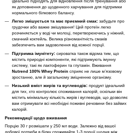
ідеально підходять для відновлення після тренування або
як доповнення до щоденного харчування для підтримки
нормального білкового балансу.
Легко змішується та має приємний смак:
забудьте про
грудочки або важке змішування! Цей протеїн легко
розчиняється у воді чи молоці, перетворюючись у ніжний,
смачний коктейль. Велика різноманітність смаків
забезпечить вам задоволення від кожної порції.
Підтримка імунітету:
сироватка також відома тим, що
містить природні компоненти, які підтримують імунну
систему, такі як лактоферин та глутамін. Вживання
Nutrend 100% Whey Protein
сприяє не лише м’язовому
зростанню, але й загальному зміцненню організму.
Низький вміст жирів та вуглеводів:
продукт ідеальний
для тих, хто контролює споживання калорій, оскільки він
містить мінімальну кількість жирів і вуглеводів, що дозволяє
вам отримувати всі необхідні поживні речовини без зайвих
калорій.
Рекомендації щодо вживання
Порцію 30 г розмішати у 250 мл води. Залежно від вашої
добової потреби в білку споживайте 1-3 порції щодня між