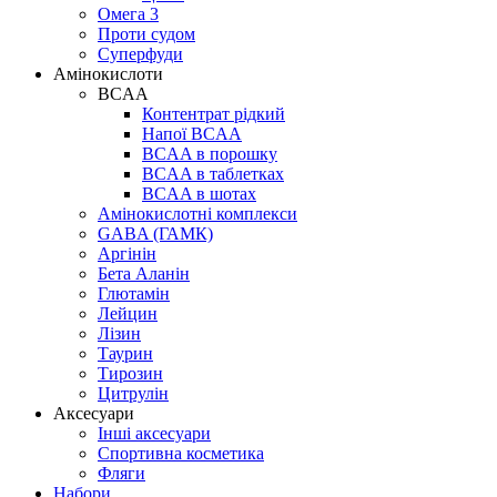
Омега 3
Проти судом
Суперфуди
Амінокислоти
BCAA
Контентрат рідкий
Напої BCAA
BCAA в порошку
BCAA в таблетках
BCAA в шотах
Амінокислотні комплекси
GABA (ГАМК)
Аргінін
Бета Аланін
Глютамін
Лейцин
Лізин
Таурин
Тирозин
Цитрулін
Аксесуари
Інші аксесуари
Спортивна косметика
Фляги
Набори