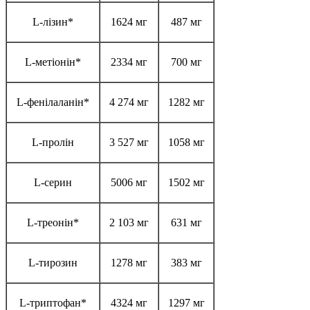
L-лізин*
1624 мг
487 мг
L-метіонін*
2334 мг
700 мг
L-фенілаланін*
4 274 мг
1282 мг
L-пролін
3 527 мг
1058 мг
L-серин
5006 мг
1502 мг
L-треонін*
2 103 мг
631 мг
L-тирозин
1278 мг
383 мг
L-триптофан*
4324 мг
1297 мг