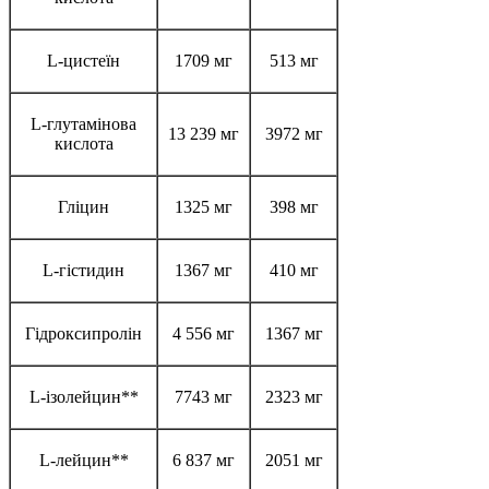
L-цистеїн
1709 мг
513 мг
L-глутамінова
13 239 мг
3972 мг
кислота
Гліцин
1325 мг
398 мг
L-гістидин
1367 мг
410 мг
Гідроксипролін
4 556 мг
1367 мг
L-ізолейцин**
7743 мг
2323 мг
L-лейцин**
6 837 мг
2051 мг