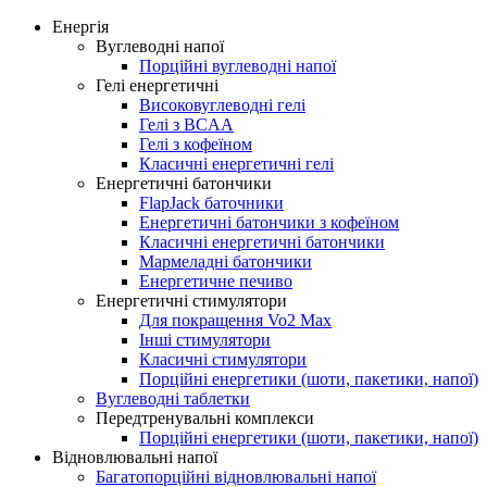
Енергія
Вуглеводні напої
Порційні вуглеводні напої
Гелі енергетичні
Високовуглеводні гелі
Гелі з BCAA
Гелі з кофеїном
Класичні енергетичні гелі
Енергетичні батончики
FlapJack баточники
Енергетичні батончики з кофеїном
Класичні енергетичні батончики
Мармеладні батончики
Енергетичне печиво
Енергетичні стимулятори
Для покращення Vo2 Max
Інші стимулятори
Класичні стимулятори
Порційні енергетики (шоти, пакетики, напої)
Вуглеводні таблетки
Передтренувальні комплекси
Порційні енергетики (шоти, пакетики, напої)
Відновлювальні напої
Багатопорційні відновлювальні напої