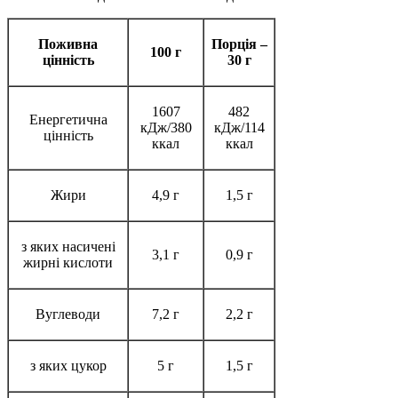
Поживна
Порція –
100 г
цінність
30 г
1607
482
Енергетична
кДж/380
кДж/114
цінність
ккал
ккал
Жири
4,9 г
1,5 г
з яких насичені
3,1 г
0,9 г
жирні кислоти
Вуглеводи
7,2 г
2,2 г
з яких цукор
5 г
1,5 г