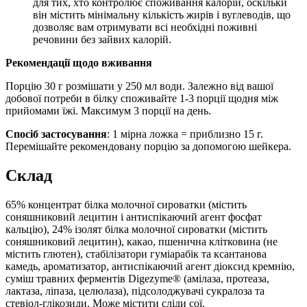
для тих, хто контролює споживання калорій, оскільки
він містить мінімальну кількість жирів і вуглеводів, що
дозволяє вам отримувати всі необхідні поживні
речовини без зайвих калорій.
Рекомендації щодо вживання
Порцію 30 г розмішати у 250 мл води. Залежно від вашої
добової потреби в білку споживайте 1-3 порції щодня між
прийомами їжі. Максимум 3 порції на день.
Спосіб застосування
: 1 мірна ложка = приблизно 15 г.
Перемішайте рекомендовану порцію за допомогою шейкера.
Склад
65% концентрат білка молочної сироватки (містить
соняшниковий лецитин і антиспікаючий агент фосфат
кальцію), 24% ізолят білка молочної сироватки (містить
соняшниковий лецитин), какао, пшенична клітковина (не
містить глютен), стабілізатори гуміарабік та ксантанова
камедь, ароматизатор, антиспікаючий агент діоксид кремнію,
суміш травних ферментів Digezyme® (амілаза, протеаза,
лактаза, ліпаза, целюлаза), підсолоджувачі сукралоза та
стевіол-глікозиди. Може містити сліди сої.