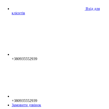
Вхід для
клієнтів
+380935552939
+380935552939
Замовити дзвінок