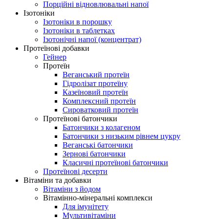
Порційні відновлювальні напої
Ізотоніки
Ізотоніки в порошку
Ізотоніки в таблетках
Ізотонічні напої (концентрат)
Протеїнові добавки
Гейнер
Протеїн
Веганський протеїн
Гідролізат протеїну
Казеїновий протеїн
Комплексний протеїн
Сироватковий протеїн
Протеїнові батончики
Батончики з колагеном
Батончики з низьким рівнем цукру
Веганські батончики
Зернові батончики
Класичні протеїнові батончики
Протеїнові десерти
Вітаміни та добавки
Вітаміни з йодом
Вітамінно-мінеральні комплекси
Для імунітету
Мультивітаміни