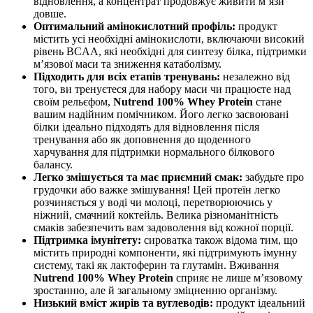
відновлення, а концентрат продовжує живити м’язи
довше.
Оптимальний амінокислотний профіль:
продукт
містить усі необхідні амінокислоти, включаючи високий
рівень BCAA, які необхідні для синтезу білка, підтримки
м’язової маси та зниження катаболізму.
Підходить для всіх етапів тренувань:
незалежно від
того, ви тренуєтеся для набору маси чи працюєте над
своїм рельєфом,
Nutrend 100% Whey Protein
стане
вашим надійним помічником. Його легко засвоювані
білки ідеально підходять для відновлення після
тренування або як доповнення до щоденного
харчування для підтримки нормального білкового
балансу.
Легко змішується та має приємний смак:
забудьте про
грудочки або важке змішування! Цей протеїн легко
розчиняється у воді чи молоці, перетворюючись у
ніжний, смачний коктейль. Велика різноманітність
смаків забезпечить вам задоволення від кожної порції.
Підтримка імунітету:
сироватка також відома тим, що
містить природні компоненти, які підтримують імунну
систему, такі як лактоферин та глутамін. Вживання
Nutrend 100% Whey Protein
сприяє не лише м’язовому
зростанню, але й загальному зміцненню організму.
Низький вміст жирів та вуглеводів:
продукт ідеальний