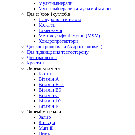
Мультимінерали
Мультимінерали та мультивітаміни
Для зв'язок і суглобів
Гіалуронова кислота
Колаген
Глюкозамін
Метилсульфонілметан (MSM)
Хондропротектори
Для контролю ваги (жироспалювачі)
Для підвищення тестостерону
Для травлення
Креатин
Окремі вітаміни
Біотин
Вітамін A
Вітамін B12
Вітамін B9
Вітамін C
Вітамін D3
Вітамін E
Окремі мінерали
Залізо
Кальцій
Магній
Цинк