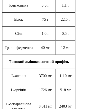
Клітковина
3,5 г
1,1 г
Білок
75 г
22,5 г
Сіль
1,6 г
0,5 г
Травні ферменти
40 мг
12 мг
Типовий амінокислотний профіль
L-аланін
3700 мг
1110 мг
L-аргінін
1726 мг
518 мг
L-аспарагінова
8 011 мг
2403 мг
кислота