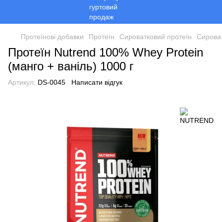
Протеїнові добавки
Протеїн
Сироватковий протеїн
Сирова
Протеїн Nutrend 100% Whey Protein
(манго + ваніль) 1000 г
Артикул:
DS-0045
Написати відгук