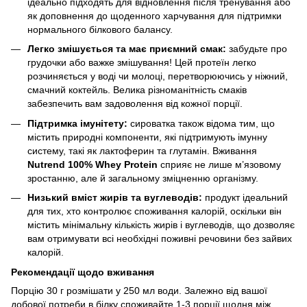
ідеально підходять для відновлення після тренування або
як доповнення до щоденного харчування для підтримки
нормального білкового балансу.
Легко змішується та має приємний смак:
забудьте про
грудочки або важке змішування! Цей протеїн легко
розчиняється у воді чи молоці, перетворюючись у ніжний,
смачний коктейль. Велика різноманітність смаків
забезпечить вам задоволення від кожної порції.
Підтримка імунітету:
сироватка також відома тим, що
містить природні компоненти, які підтримують імунну
систему, такі як лактоферин та глутамін. Вживання
Nutrend 100% Whey Protein
сприяє не лише м’язовому
зростанню, але й загальному зміцненню організму.
Низький вміст жирів та вуглеводів:
продукт ідеальний
для тих, хто контролює споживання калорій, оскільки він
містить мінімальну кількість жирів і вуглеводів, що дозволяє
вам отримувати всі необхідні поживні речовини без зайвих
калорій.
Рекомендації щодо вживання
Порцію 30 г розмішати у 250 мл води. Залежно від вашої
добової потреби в білку споживайте 1-3 порції щодня між