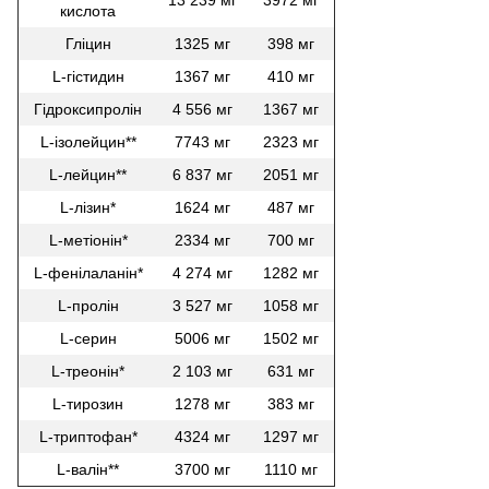
13 239 мг
3972 мг
кислота
Гліцин
1325 мг
398 мг
L-гістидин
1367 мг
410 мг
Гідроксипролін
4 556 мг
1367 мг
L-ізолейцин**
7743 мг
2323 мг
L-лейцин**
6 837 мг
2051 мг
L-лізин*
1624 мг
487 мг
L-метіонін*
2334 мг
700 мг
L-фенілаланін*
4 274 мг
1282 мг
L-пролін
3 527 мг
1058 мг
L-серин
5006 мг
1502 мг
L-треонін*
2 103 мг
631 мг
L-тирозин
1278 мг
383 мг
L-триптофан*
4324 мг
1297 мг
L-валін**
3700 мг
1110 мг