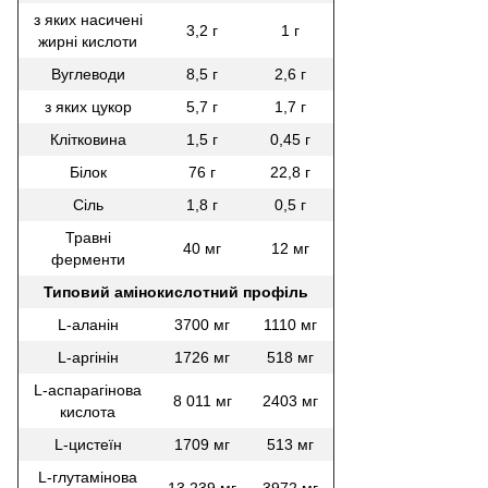
з яких насичені
3,2 г
1 г
жирні кислоти
Вуглеводи
8,5 г
2,6 г
з яких цукор
5,7 г
1,7 г
Клітковина
1,5 г
0,45 г
Білок
76 г
22,8 г
Сіль
1,8 г
0,5 г
Травні
40 мг
12 мг
ферменти
Типовий амінокислотний профіль
L-аланін
3700 мг
1110 мг
L-аргінін
1726 мг
518 мг
L-аспарагінова
8 011 мг
2403 мг
кислота
L-цистеїн
1709 мг
513 мг
L-глутамінова