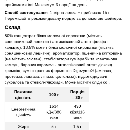
прийомами їжі. Максимум 3 порції на день.
Спосіб застосування
: 1 мірна ложка = приблизно 15 г.
Перемішайте рекомендовану порцію за допомогою шейкера.
Склад
80% концентрат білка молочної сироватки (містить
соняшниковий лецитин і антиспікаючий агент фосфат
кальцію), 13,5% ізолят білка молочної сироватки (містить
соняшниковий лецитин), ароматизатор, пшенична клітковина
(не містить глютен), стабілізатори гуміарабік та ксантанова
камедь, барвник карамель, антиспікаючий агент діоксид
кремнію, суміш травних ферментів Digezyme® (амілаза,
протеаза, лактаза, ліпаза, целюлаза), підсолоджувачі
сукралоза та стевіол-глікозиди. Може містити сліди сої.
Поживна
Порція
100 г
цінність
– 30 г
1634
490
Енергетична
кДж/386
кДж/116
цінність
ккал
ккал
Жири
5 г
1,5 г