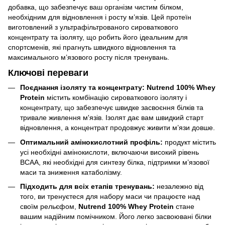
добавка, що забезпечує ваш організм чистим білком,
необхідним для відновлення і росту м’язів. Цей протеїн
виготовлений з ультрафільтрованого сироваткового
концентрату та ізоляту, що робить його ідеальним для
спортсменів, які прагнуть швидкого відновлення та
максимального м’язового росту після тренувань.
Ключові переваги
Поєднання ізоляту та концентрату: Nutrend 100% Whey
Protein
містить комбінацію сироваткового ізоляту і
концентрату, що забезпечує швидке засвоєння білків та
тривале живлення м'язів. Ізолят дає вам швидкий старт
відновлення, а концентрат продовжує живити м’язи довше.
Оптимальний амінокислотний профіль:
продукт містить
усі необхідні амінокислоти, включаючи високий рівень
BCAA, які необхідні для синтезу білка, підтримки м’язової
маси та зниження катаболізму.
Підходить для всіх етапів тренувань:
незалежно від
того, ви тренуєтеся для набору маси чи працюєте над
своїм рельєфом,
Nutrend 100% Whey Protein
стане
вашим надійним помічником. Його легко засвоювані білки