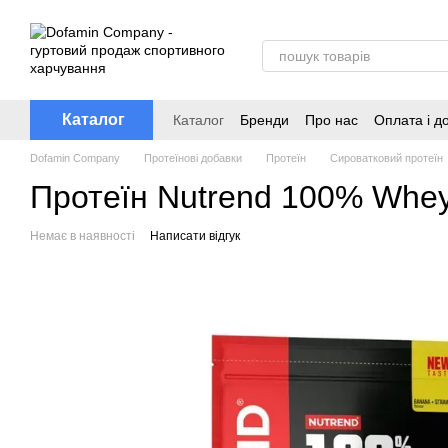
Перейти до основного контенту
Каталог
Каталог
Бренди
Про нас
Оплата і д
Dofamin Company
Протеїнові добавки
Протеїн
Сироватковий протеїн
Протеїн Nutrend 100% Whey 
Немає в наявності
Написати відгук