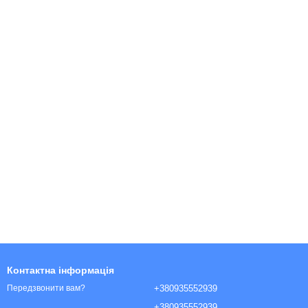
Контактна інформація
+380935552939
Передзвонити вам?
+380935552939