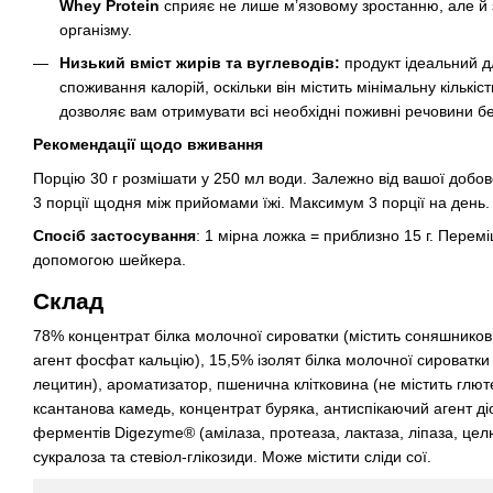
Whey Protein
сприяє не лише м’язовому зростанню, але й
організму.
Низький вміст жирів та вуглеводів:
продукт ідеальний д
споживання калорій, оскільки він містить мінімальну кількіст
дозволяє вам отримувати всі необхідні поживні речовини бе
Рекомендації щодо вживання
Порцію 30 г розмішати у 250 мл води. Залежно від вашої добов
3 порції щодня між прийомами їжі. Максимум 3 порції на день.
Спосіб застосування
: 1 мірна ложка = приблизно 15 г. Пере
допомогою шейкера.
Склад
78% концентрат білка молочної сироватки (містить соняшников
агент фосфат кальцію), 15,5% ізолят білка молочної сироватки
лецитин), ароматизатор, пшенична клітковина (не містить глютен
ксантанова камедь, концентрат буряка, антиспікаючий агент ді
ферментів Digezyme® (амілаза, протеаза, лактаза, ліпаза, цел
сукралоза та стевіол-глікозиди. Може містити сліди сої.