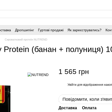
оставка
Дропшипінг
Гуртові продажі
Як зареєструватись?
Кон
Сироватковий протеїн NUTREND
Protein (банан + полуниця) 1
1 565 грн
Увійти
для відображення накоп
%
Повідомити, коли з'яви
Доставка
Оплата