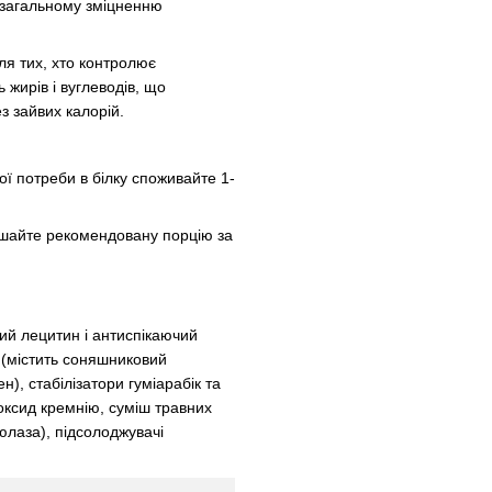
 загальному зміцненню
ля тих, хто контролює
ь жирів і вуглеводів, що
з зайвих калорій.
ої потреби в білку споживайте 1-
мішайте рекомендовану порцію за
ий лецитин і антиспікаючий
 (містить соняшниковий
), стабілізатори гуміарабік та
оксид кремнію, суміш травних
юлаза), підсолоджувачі