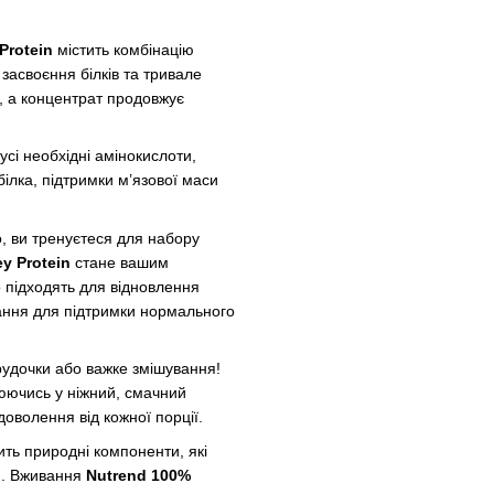
Protein
містить комбінацію
засвоєння білків та тривале
я, а концентрат продовжує
усі необхідні амінокислоти,
білка, підтримки м’язової маси
о, ви тренуєтеся для набору
y Protein
стане вашим
о підходять для відновлення
ання для підтримки нормального
рудочки або важке змішування!
рюючись у ніжний, смачний
доволення від кожної порції.
ить природні компоненти, які
ін. Вживання
Nutrend 100%