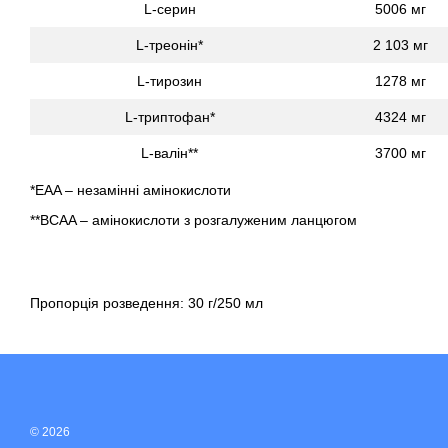
L-серин
5006 мг
L-треонін*
2 103 мг
L-тирозин
1278 мг
L-триптофан*
4324 мг
L-валін**
3700 мг
*EAA – незамінні амінокислоти
**BCAA – амінокислоти з розгалуженим ланцюгом
Пропорція розведення: 30 г/250 мл
© 2026