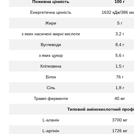
Поживна цінність
100 г
Енергетична цінність
1632 кДж/386 кк
Жири
5 г
з яких насичені жирні кислоти
3,2 г
Вуглеводи
8,4 г
з яких цукор
5,6 г
Клітковина
1,5 г
Білок
76 г
Сіль
1,8 г
Травні ферменти
40 мг
Типовий амінокислотний проф
L-аланін
3700 мг
L-аргінін
1726 мг