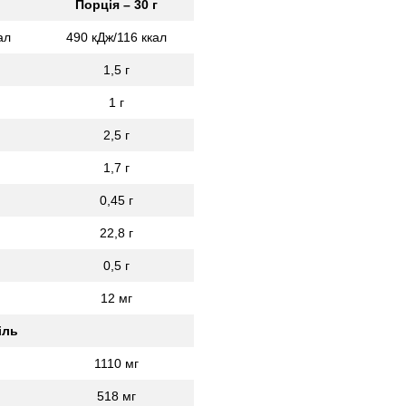
Порція – 30 г
ал
490 кДж/116 ккал
1,5 г
1 г
2,5 г
1,7 г
0,45 г
22,8 г
0,5 г
12 мг
іль
1110 мг
518 мг