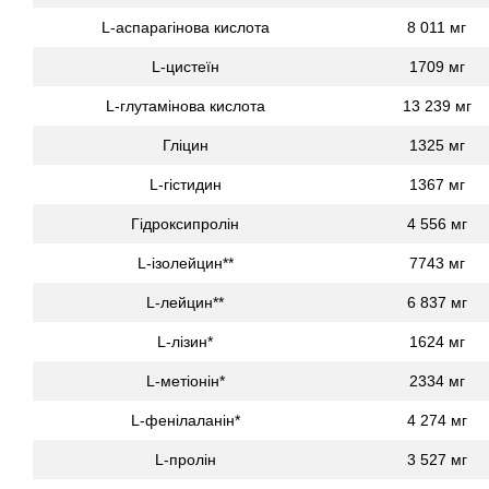
L-аспарагінова кислота
8 011 мг
L-цистеїн
1709 мг
L-глутамінова кислота
13 239 мг
Гліцин
1325 мг
L-гістидин
1367 мг
Гідроксипролін
4 556 мг
L-ізолейцин**
7743 мг
L-лейцин**
6 837 мг
L-лізин*
1624 мг
L-метіонін*
2334 мг
L-фенілаланін*
4 274 мг
L-пролін
3 527 мг