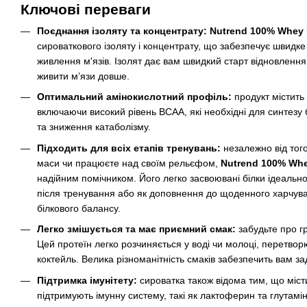
Ключові переваги
Поєднання ізоляту та концентрату: Nutrend 100% Whey 
сироваткового ізоляту і концентрату, що забезпечує швидке 
живлення м'язів. Ізолят дає вам швидкий старт відновленн
живити м’язи довше.
Оптимальний амінокислотний профіль:
продукт містить 
включаючи високий рівень BCAA, які необхідні для синтезу 
та зниження катаболізму.
Підходить для всіх етапів тренувань:
незалежно від тог
маси чи працюєте над своїм рельєфом,
Nutrend 100% Whe
надійним помічником. Його легко засвоювані білки ідеальн
після тренування або як доповнення до щоденного харчув
білкового балансу.
Легко змішується та має приємний смак:
забудьте про г
Цей протеїн легко розчиняється у воді чи молоці, перетво
коктейль. Велика різноманітність смаків забезпечить вам за
Підтримка імунітету:
сироватка також відома тим, що міст
підтримують імунну систему, такі як лактоферин та глутам