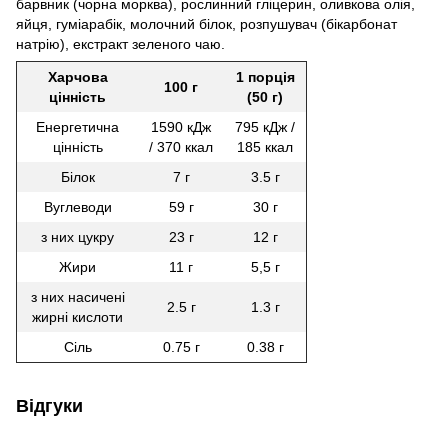
барвник (чорна морква), рослинний гліцерин, оливкова олія,
яйця, гуміарабік, молочний білок, розпушувач (бікарбонат
натрію), екстракт зеленого чаю.
Харчова
1 порція
100 г
цінність
(50 г)
Енергетична
1590 кДж
795 кДж /
цінність
/ 370 ккал
185 ккал
Білок
7 г
3.5 г
Вуглеводи
59 г
30 г
з них цукру
23 г
12 г
Жири
11 г
5,5 г
з них насичені
2.5 г
1.3 г
жирні кислоти
Сіль
0.75 г
0.38 г
Відгуки