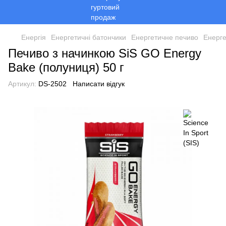
Енергія
Енергетичні батончики
Енергетичне печиво
Енерге
Печиво з начинкою SiS GO Energy
Bake (полуниця) 50 г
Артикул:
DS-2502
Написати відгук