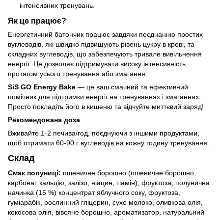
інтенсивних тренувань.
Як це працює?
Енергетичний батончик працює завдяки поєднанню простих
вуглеводів, які швидко підвищують рівень цукру в крові, та
складних вуглеводів, що забезпечують тривале вивільнення
енергії. Це дозволяє підтримувати високу інтенсивність
протягом усього тренування або змагання.
SiS GO Energy Bake
— це ваш смачний та ефективний
помічник для підтримки енергії на тренуваннях і змаганнях.
Просто покладіть його в кишеню та відчуйте миттєвий заряд!
Рекомендована доза
Вживайте 1-2 печива/год, поєднуючи з іншими продуктами,
щоб отримати 60-90 г вуглеводів на кожну годину тренування.
Склад
Смак полуниці:
пшеничне борошно (пшеничне борошно,
карбонат кальцію, залізо, ніацин, тіамін), фруктоза, полунична
начинка (15 %) концентрат яблучного соку, фруктоза,
гуміарабік, рослинний гліцерин, сухе молоко, оливкова олія,
кокосова олія, вівсяне борошно, ароматизатор, натуральний