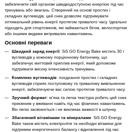
забезпечити свій організм швидкодоступною енергією під час
тренувань або змагань. Створений на основі простих і
складних вуглеводів, цей снек дозволяє підтримувати
оптимальний рівень енергії протягом тривалого часу. Ідеально
підходить для спортсменів, які займаються бігом, велоспортом
або іншими видами витривалих навантажень.
Основні переваги
Швидкий заряд енергії
: SiS GO Energy Bake містить 30 г
вуглеводів у кожному порціонному батончику, що
забезпечує миттєвий приплив енергії, який допоможе
підтримати високу інтенсивність тренувань.
Комплекс вуглеводів
: поєднання простих і складних
вуглеводів сприяє поступовому та тривалому вивільненню
енергії, забезпечуючи вас силою протягом тривалого часу.
Зручний формат
: м'яка та легка текстура робить цей снек
приємним у вживанні навіть під час фізичних навантажень.
Він легко засвоюється і не викликає важкості в шлунку.
Збагачений вітамінами та мінералами
: SiS GO Energy
Bake також містить електроліти та необхідні вітаміни для
підтримки енергетичного балансу і відновлення під час