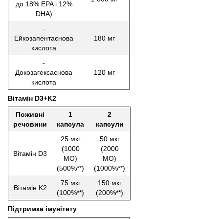
до 18% EPA і 12%
DHA)
-
Ейкозапентаєнова
180 мг
кислота
-
Докозагексаєнова
120 мг
кислота
Вітамін D3+K2
Поживні
1
2
речовини
капсула
капсули
25 мкг
50 мкг
(1000
(2000
Вітамін D3
МО)
МО)
(500%**)
(1000%**)
75 мкг
150 мкг
Вітамін K2
(100%**)
(200%**)
Підтримка імунітету