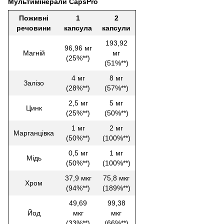
Мультимінерали CapsPro
Поживні
1
2
речовини
капсула
капсули
193,92
96,96 мг
Магній
мг
(25%**)
(51%**)
4 мг
8 мг
Залізо
(28%**)
(57%**)
2,5 мг
5 мг
Цинк
(25%**)
(50%**)
1 мг
2 мг
Марганцівка
(50%**)
(100%**)
0,5 мг
1 мг
Мідь
(50%**)
(100%**)
37,9 мкг
75,8 мкг
Хром
(94%**)
(189%**)
49,69
99,38
Йод
мкг
мкг
(33%**)
(66%**)