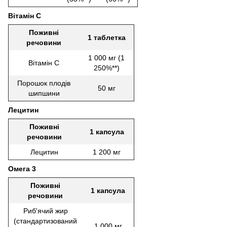
Вітамін C
Поживні
1 таблетка
речовини
1 000 мг (1
Вітамін C
250%**)
Порошок плодів
50 мг
шипшини
Лецитин
Поживні
1 капсула
речовини
Лецитин
1 200 мг
Омега 3
Поживні
1 капсула
речовини
Риб'ячий жир
(стандартизований
1 000 мг