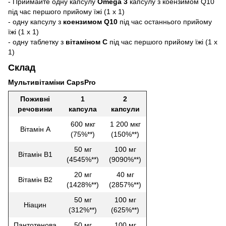
- Приймайте одну капсулу
Omega 3
капсулу з коензимом Q10
під час першого прийому їжі (1 х 1)
- одну капсулу з
коензимом Q10
під час останнього прийому
їжі (1 х 1)
- одну таблетку з
вітаміном С
під час першого прийому їжі (1 х
1)
Склад
Мультивітаміни CapsPro
Поживні
1
2
речовини
капсула
капсули
600 мкг
1 200 мкг
Вітамін A
(75%**)
(150%**)
50 мг
100 мг
Вітамін B1
(4545%**)
(9090%**)
20 мг
40 мг
Вітамін B2
(1428%**)
(2857%**)
50 мг
100 мг
Ніацин
(312%**)
(625%**)
Пантотенова
50 мг
100 мг