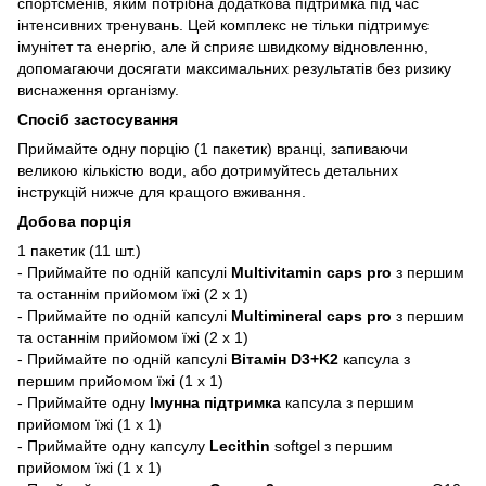
спортсменів, яким потрібна додаткова підтримка під час
інтенсивних тренувань. Цей комплекс не тільки підтримує
імунітет та енергію, але й сприяє швидкому відновленню,
допомагаючи досягати максимальних результатів без ризику
виснаження організму.
Спосіб застосування
Приймайте одну порцію (1 пакетик) вранці, запиваючи
великою кількістю води, або дотримуйтесь детальних
інструкцій нижче для кращого вживання.
Добова порція
1 пакетик (11 шт.)
- Приймайте по одній капсулі
Multivitamin caps pro
з першим
та останнім прийомом їжі (2 х 1)
- Приймайте по одній капсулі
Multimineral caps pro
з першим
та останнім прийомом їжі (2 х 1)
- Приймайте по одній капсулі
Вітамін D3+K2
капсула з
першим прийомом їжі (1 х 1)
- Приймайте одну
Імунна підтримка
капсула з першим
прийомом їжі (1 х 1)
- Приймайте одну капсулу
Lecithin
softgel з першим
прийомом їжі (1 x 1)