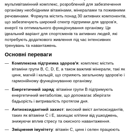
мультивітамінний комплекс, розроблений для забезпечення
організму необхідними вітамінами, мінералами та поживними
речовинами. Формула містить понад 30 активних компонентів,
що забезпечують широкий спектр підтримки для здоров’я,
енергії та оптимального функціонування організму. Це
ідеальний варіант для спортсменів та активних людей, які
потребують додаткового живлення під час інтенсивних
тренувань та навантажень.
Основні переваги
Комплексна підтримка здоров'я
: комплекс містить
вітаміни групи B, C, D, E, а також важливі мінерали, такі як
цинк, магній і кальцій, що сприяють загальному здоров'ю і
гармонійному функціонуванню організму.
Енергетичний заряд
: вітаміни групи B підтримують
енергетичний метаболізм, що допомагає зберігати
бадьорість і витривалість протягом дня.
Антиоксидантний захист
: високий вміст антиоксидантів,
таких як вітаміни C і E, захищає клітини від ушкоджень,
знижуючи вплив стресу та окисного навантаження.
Зміцнення імунітету
: вітамін C, цинк і селен працюють