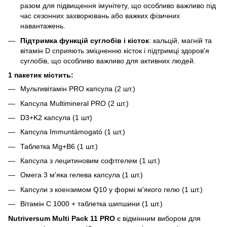
разом для підвищення імунітету, що особливо важливо під
час сезонних захворювань або важких фізичних
навантажень.
Підтримка функцій суглобів і кісток
: кальцій, магній та
вітамін D сприяють зміцненню кісток і підтримці здоров'я
суглобів, що особливо важливо для активних людей.
1 пакетик містить:
Мультивітамін PRO капсула (2 шт.)
Капсула Multimineral PRO (2 шт.)
D3+K2 капсула (1 шт)
Капсула Immuntámogató (1 шт.)
Таблетка Mg+B6 (1 шт.)
Капсула з лецитиновим софтгелем (1 шт.)
Омега 3 м'яка гелева капсула (1 шт.)
Капсули з коензимом Q10 у формі м'якого гелю (1 шт.)
Вітамін С 1000 + таблетка шипшини (1 шт.)
Nutriversum Multi Pack 11 PRO
є відмінним вибором для