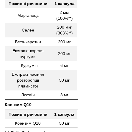
Поживні речовини
1 капсула
2 мкг
Марганець
(100%**)
200 мкг
Селен
(363%**)
Бета-каротин
200 мг
Екстракт кореня
200 мг
куркуми
- Куркумін
6 мг
Екстракт насіння
розторопші
50 мг
плямистої
Лютеїн
3 мг
Коензим Q10
Поживні речовини
1 капсула
Коензим Q10
50 мг