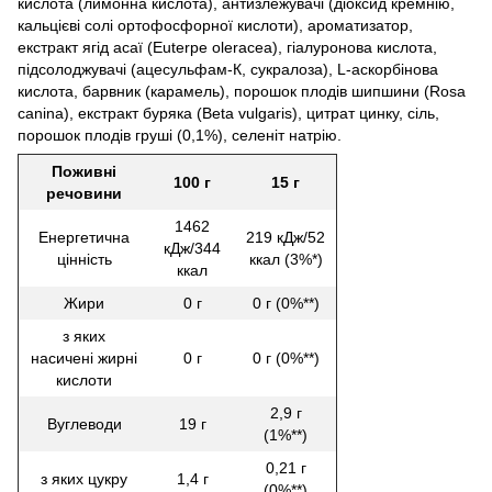
кислота (лимонна кислота), антизлежувачі (діоксид кремнію,
кальцієві солі ортофосфорної кислоти), ароматизатор,
екстракт ягід асаї (Euterpe oleracea), гіалуронова кислота,
підсолоджувачі (ацесульфам-К, сукралоза), L-аскорбінова
кислота, барвник (карамель), порошок плодів шипшини (Rosa
canina), екстракт буряка (Beta vulgaris), цитрат цинку, сіль,
порошок плодів груші (0,1%), селеніт натрію.
Поживні
100 г
15 г
речовини
1462
Енергетична
219 кДж/52
кДж/344
цінність
ккал (3%*)
ккал
Жири
0 г
0 г (0%**)
з яких
насичені жирні
0 г
0 г (0%**)
кислоти
2,9 г
Вуглеводи
19 г
(1%**)
0,21 г
з яких цукру
1,4 г
(0%**)