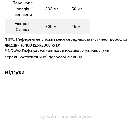
Порошок з
плодів
333 мг
50 мг
шипшини
Екстракт
300 мг
45 мг
буряка
*RI%: Референтне споживання середньостатистичної дорослої
людини (8400 кДж/2000 ккал).
**NRV%: Референтні значення поживних речовин для
середньостатистичної дорослої людини.
Відгуки
Додайте перший відгук