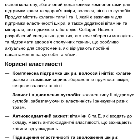
основі колагену, збагачений додатковими компонентами для
підтримки краси та здоров'я шкіри, волосся, нігтів та суглобів.
Продукт містить колаген типу I та II, який є важливим для
підтримки еластичності шкіри, а також додаткові вітаміни та
мінерали, що підсилюють його дію. Collagen Heaven
розроблений спеціально для тих, хто хоче зберегти молодість
та підтримати здоров'я сполучних тканин, що особливо
актуально для спортсменів, які відчувають постійні
навантаження на суглоби та м'язи.
Корисні властивості
Комплексна підтримка шкіри, волосся і нігтів
: колаген
разом з вітамінами сприяє збереженню пружності шкіри,
зміцнює волосся та нігті.
Захист і відновлення суглобів
: колаген типу II підтримує
суглоби, забезпечуючи їх еластичність і знижуючи ризик
травм.
Антиоксидантний захист
: вітаміни C та E, які входять до
складу, мають антиоксидантні властивості, що захищають
клітини від ушкоджень.
Підвищення еластичності та зволоження шкіри
: