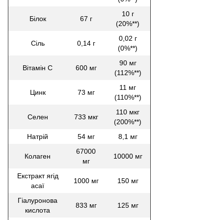
10 г
Білок
67 г
(20%**)
0,02 г
Сіль
0,14 г
(0%**)
90 мг
Вітамін С
600 мг
(112%**)
11 мг
Цинк
73 мг
(110%**)
110 мкг
Селен
733 мкг
(200%**)
Натрій
54 мг
8,1 мг
67000
Колаген
10000 мг
мг
Екстракт ягід
1000 мг
150 мг
асаї
Гіалуронова
833 мг
125 мг
кислота