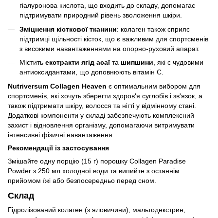
гіалуронова кислота, що входить до складу, допомагає
підтримувати природний рівень зволоження шкіри.
Зміцнення кісткової тканини
: колаген також сприяє
підтримці щільності кісток, що є важливим для спортсменів
з високими навантаженнями на опорно-руховий апарат.
Містить
екстракти ягід асаї
та
шипшини
, які є чудовими
антиоксидантами, що доповнюють вітамін С.
Nutriversum Collagen Heaven
є оптимальним вибором для
спортсменів, які хочуть зберегти здоров'я суглобів і зв'язок, а
також підтримати шкіру, волосся та нігті у відмінному стані.
Додаткові компоненти у складі забезпечують комплексний
захист і відновлення організму, допомагаючи витримувати
інтенсивні фізичні навантаження.
Рекомендації із застосування
Змішайте одну порцію (15 г) порошку Collagen Paradise
Powder з 250 мл холодної води та випийте з останнім
прийомом їжі або безпосередньо перед сном.
Склад
Гідролізований колаген (з яловичини), мальтодекстрин,