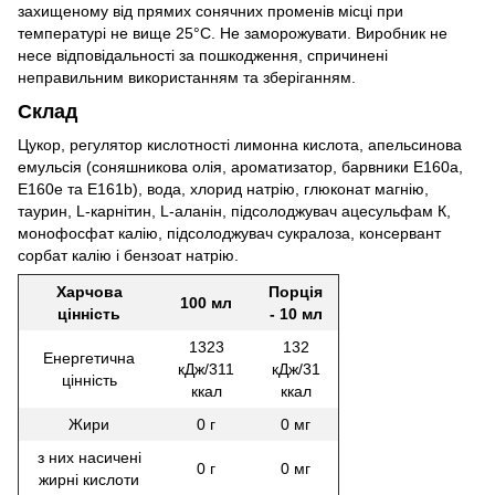
захищеному від прямих сонячних променів місці при
температурі не вище 25°С. Не заморожувати. Виробник не
несе відповідальності за пошкодження, спричинені
неправильним використанням та зберіганням.
Склад
Цукор, регулятор кислотності лимонна кислота, апельсинова
емульсія (соняшникова олія, ароматизатор, барвники E160а,
E160е та E161b), вода, хлорид натрію, глюконат магнію,
таурин, L-карнітин, L-аланін, підсолоджувач ацесульфам К,
монофосфат калію, підсолоджувач сукралоза, консервант
сорбат калію і бензоат натрію.
Харчова
Порція
100 мл
цінність
- 10 мл
1323
132
Енергетична
кДж/311
кДж/31
цінність
ккал
ккал
Жири
0 г
0 мг
з них насичені
0 г
0 мг
жирні кислоти