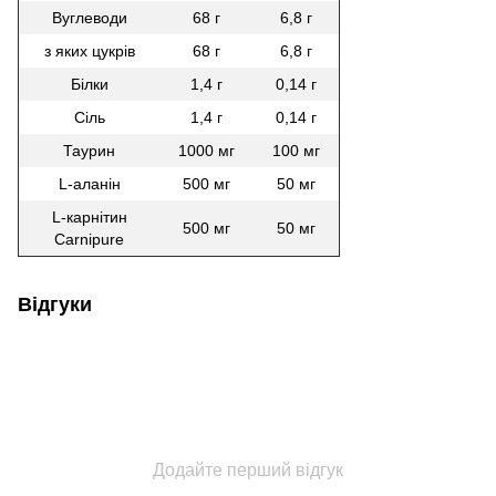
Вуглеводи
68 г
6,8 г
з яких цукрів
68 г
6,8 г
Білки
1,4 г
0,14 г
Сіль
1,4 г
0,14 г
Таурин
1000 мг
100 мг
L-аланін
500 мг
50 мг
L-карнітин
500 мг
50 мг
Carnipure
Відгуки
Додайте перший відгук