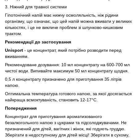
3. Ніжний для травної системи
Гіпотонічний напій має нижчу осмоляльність, ніж рідини
організму, що означає, що цей напій можна вживати у великих
кількостях, і це не викличе проблем зі шлунково-кишковим
трактом.
Рекомендації до застосування
Unisport
- це концентрат, який потрібно розводити перед
вживанням.
Рекомендоване дозування: 10 мл концентрату на 600-700 мл
чистої води. Випивайте максимум 50 мл концентрату щодня.
0,5 л концентрату призначено для приготування 35 літрів
напою.
Оптимальна температура готового напою, за якої досягається
найкраща всмоктуваність, становить 12-17°C.
Попередження
Концентрат для приготування ароматизованого
безалкогольного напою з цукрами та підсолоджувачами. Не
призначений для дітей, вагітних і жінок, які годують груддю.
Зберігати в недоступному для дітей місці! Зберігати в сухому,