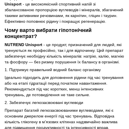
Unisport
- це високоякісний спортивний напій зі
збалансованою пропорцією вуглеводів і мінералів, збагачений
такими активними речовинами, як карнітин, гліцин і таурин.
Ефективно поповнює рідину і покращує регенерацію.
Чому варто вибрати гіпотонічний
концентрат?
NUTREND Unisport
- це продукт, призначений для людей, які
тренуються як професійно, так і для відпочинку. Цей препарат
забезпечує необхідну кількість мінералів: натрію, калію, магнію
та фосфору — без ризику порушення їх балансу в організмі.
1. Підтримує правильний водний баланс організму
Ідеально підходить для доповнення рідини під час тренування
або на етапі гідратації перед початком навантаження.
Рекомендується під час коротких, менш інтенсивних
тренувань, де потовиділення не таке сильне.
2. Забезпечує легкозасвоювані вуглеводи
Препарат багатий легкозасвоюваними вуглеводами, які є
основним джерелом енергії під час тренувань. Відповідна
кількість глікогену в м'язових клітинах надзвичайно важлива
для підвищення продуктивності та інтенсивності вправ.