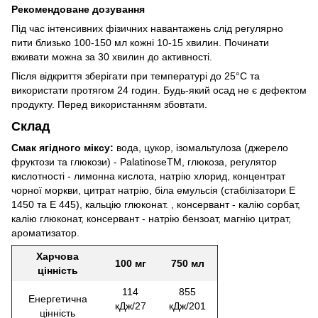
Рекомендоване дозування
Під час інтенсивних фізичних навантажень слід регулярно
пити близько 100-150 мл кожні 10-15 хвилин. Починати
вживати можна за 30 хвилин до активності.
Після відкриття зберігати при температурі до 25°С та
використати протягом 24 годин. Будь-який осад не є дефектом
продукту. Перед використанням збовтати.
Склад
Смак ягідного міксу:
вода, цукор, ізомальтулоза (джерело
фруктози та глюкози) - PalatinoseTM, глюкоза, регулятор
кислотності - лимонна кислота, натрію хлорид, концентрат
чорної моркви, цитрат натрію, біла емульсія (стабілізатори Е
1450 та Е 445), кальцію глюконат. , консервант - калію сорбат,
калію глюконат, консервант - натрію бензоат, магнію цитрат,
ароматизатор.
Харчова
100 мг
750 мл
цінність
114
855
Енергетична
кДж/27
кДж/201
цінність