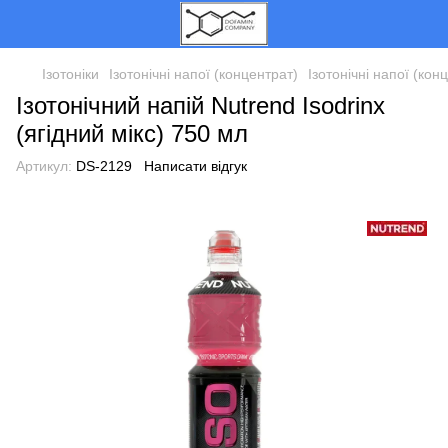
Ізотоніки
Ізотонічні напої (концентрат)
Ізотонічні напої (к
Ізотонічний напій Nutrend Isodrinx
(ягідний мікс) 750 мл
Артикул:
DS-2129
Написати відгук