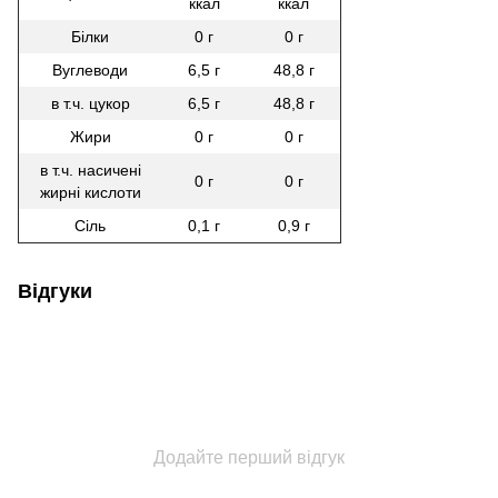
ккал
ккал
Білки
0 г
0 г
Вуглеводи
6,5 г
48,8 г
в т.ч. цукор
6,5 г
48,8 г
Жири
0 г
0 г
в т.ч. насичені
0 г
0 г
жирні кислоти
Сіль
0,1 г
0,9 г
Відгуки
Додайте перший відгук