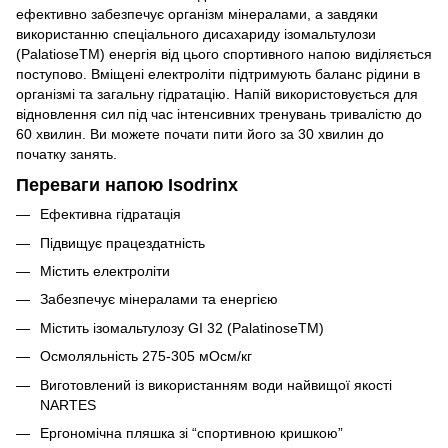
ефективно забезпечує організм мінералами, а завдяки
використанню спеціального дисахариду ізомальтулози
(PalatioseTM) енергія від цього спортивного напою виділяється
поступово. Вміщені електроліти підтримують баланс рідини в
організмі та загальну гідратацію. Напій використовується для
відновлення сил під час інтенсивних тренувань тривалістю до
60 хвилин. Ви можете почати пити його за 30 хвилин до
початку занять.
Переваги напою Isodrinx
Ефективна гідратація
Підвищує працездатність
Містить електроліти
Забезпечує мінералами та енергією
Містить ізомальтулозу GI 32 (PalatinoseTM)
Осмоляльність 275-305 мОсм/кг
Виготовлений із використанням води найвищої якості
NARTES
Ергономічна пляшка зі “спортивною кришкою”