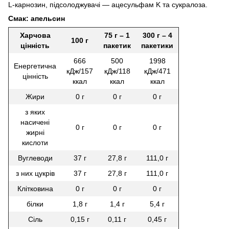
L-карнозин, підсолоджувачі — ацесульфам K та сукралоза.
Смак: апельсин
Харчова
75 г – 1
300 г – 4
100 г
цінність
пакетик
пакетики
666
500
1998
Енергетична
кДж/157
кДж/118
кДж/471
цінність
ккал
ккал
ккал
Жири
0 г
0 г
0 г
з яких
насичені
0 г
0 г
0 г
жирні
кислоти
Вуглеводи
37 г
27,8 г
111,0 г
з них цукрів
37 г
27,8 г
111,0 г
Клітковина
0 г
0 г
0 г
білки
1,8 г
1,4 г
5,4 г
Сіль
0,15 г
0,11 г
0,45 г