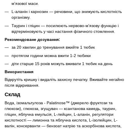
м'язової маси.
L-аланін і карнозин — речовини, що знижують кислотність
організму.
Таурин і гліцин — посилюють нервово-м'язову функцію і
відтерміновують у часі настання фізичного стомлення.
Рекомендоване дозування:
за 20 хвилин до тренування вжийте 1 тюбик
протягом години можна вжити 1-2 тюбики
діти старше 15 років можуть вживати 1 тюбик на день
Використання
Відкрутіть кришку і видаліть захисну печатку. Вживайте негайно
після відкривання.
Склад
Вода, ізомальтулоза - Palatinose™ (джерело фруктози та
глюкози), глюкоза, згущувач — ксантанова камедь, таурин,
гліцин, яблучна емульсія, L-лейцин, L-аланін, регулятори
кислотності — лимонна та яблучна кислота, L-ізолейцин, L-
валін, консерванти — бензоат натрію та аскорбінова кислота,