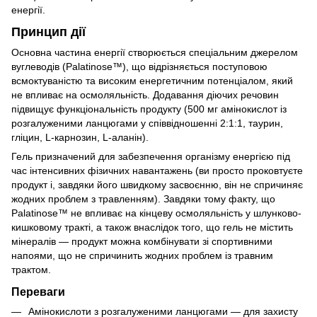
енергії.
Принцип дії
Основна частина енергії створюється спеціальним джерелом
вуглеводів (Palatinose™), що відрізняється поступовою
всмоктуваністю та високим енергетичним потенціалом, який
не впливає на осмоляльність. Додавання діючих речовин
підвищує функціональність продукту (500 мг амінокислот із
розгалуженими ланцюгами у співвідношенні 2:1:1, таурин,
гліцин, L-карнозин, L-аланін).
Гель призначений для забезпечення організму енергією під
час інтенсивних фізичних навантажень (ви просто проковтуєте
продукт і, завдяки його швидкому засвоєнню, він не спричиняє
жодних проблем з травленням). Завдяки тому факту, що
Palatinose™ не впливає на кінцеву осмоляльність у шлунково-
кишковому тракті, а також внаслідок того, що гель не містить
мінералів — продукт можна комбінувати зі спортивними
напоями, що не спричинить жодних проблем із травним
трактом.
Переваги
Амінокислоти з розгалуженими ланцюгами — для захисту