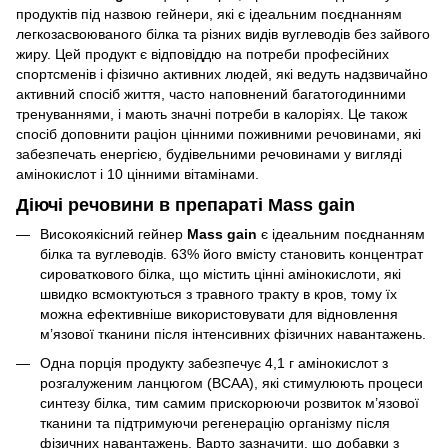
продуктів під назвою гейнери, які є ідеальним поєднанням
легкозасвоюваного білка та різних видів вуглеводів без зайвого
жиру. Цей продукт є відповіддю на потреби професійних
спортсменів і фізично активних людей, які ведуть надзвичайно
активний спосіб життя, часто наповнений багатогодинними
тренуваннями, і мають значні потреби в калоріях. Це також
спосіб доповнити раціон цінними поживними речовинами, які
забезпечать енергією, будівельними речовинами у вигляді
амінокислот і 10 цінними вітамінами.
Діючі речовини в препараті Mass gain
Високоякісний гейнер
Mass gain
є ідеальним поєднанням
білка та вуглеводів. 63% його вмісту становить концентрат
сироваткового білка, що містить цінні амінокислоти, які
швидко всмоктуються з травного тракту в кров, тому їх
можна ефективніше використовувати для відновлення
м’язової тканини після інтенсивних фізичних навантажень.
Одна порція продукту забезпечує 4,1 г амінокислот з
розгалуженим ланцюгом (BCAA), які стимулюють процеси
синтезу білка, тим самим прискорюючи розвиток м’язової
тканини та підтримуючи регенерацію організму після
фізичних навантажень. Варто зазначити, що добавки з