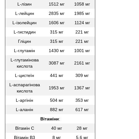
L-лізин
1512 мг
1058 мг
L-лейцин
2835 мг
1985 мг
L-ізолейцин
1606 мг
1124 мг
L-гистидин
315 мг
221 мг
Гліцин
315 мг
221 мг
L-глутамін
1430 мг
1001 мг
L-глутамінова
3087 мг
2161 мг
кислота
L-цистеїн
441 мг
309 мг
L-аспарагінова
1953 мг
1367 мг
кислота
L-аргінін
504 мг
353 мг
L-аланін
882 мг
617 мг
Вітаміни
:
Вітамін С
40 мг
28 мг
Вітамін В3
8 мг
5,6 мг