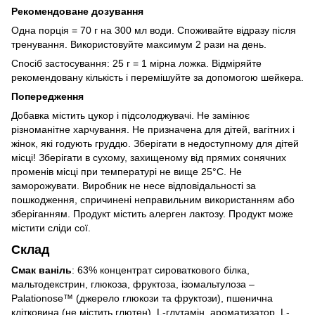
Рекомендоване дозування
Одна порція = 70 г на 300 мл води. Споживайте відразу після
тренування. Використовуйте максимум 2 рази на день.
Спосіб застосування: 25 г = 1 мірна ложка. Відміряйте
рекомендовану кількість і перемішуйте за допомогою шейкера.
Попередження
Добавка містить цукор і підсолоджувачі. Не замінює
різноманітне харчування. Не призначена для дітей, вагітних і
жінок, які годують груддю. Зберігати в недоступному для дітей
місці! Зберігати в сухому, захищеному від прямих сонячних
променів місці при температурі не вище 25°С. Не
заморожувати. Виробник не несе відповідальності за
пошкодження, спричинені неправильним використанням або
зберіганням. Продукт містить алерген лактозу. Продукт може
містити сліди сої.
Склад
Смак ваніль
: 63% концентрат сироваткового білка,
мальтодекстрин, глюкоза, фруктоза, ізомальтулоза –
Palationose™ (джерело глюкози та фруктози), пшенична
клітковина (не містить глютен), L-глутамін, ароматизатор, L-