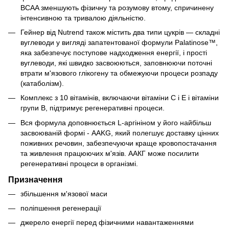
BCAA зменшують фізичну та розумову втому, спричинену
інтенсивною та тривалою діяльністю.
Гейнер від Nutrend також містить два типи цукрів — складні
вуглеводи у вигляді запатентованої формули Palatinose™,
яка забезпечує поступове надходження енергії, і прості
вуглеводи, які швидко засвоюються, заповнюючи поточні
втрати м'язового глікогену та обмежуючи процеси розпаду
(катаболізм).
Комплекс з 10 вітамінів, включаючи вітаміни С і Е і вітаміни
групи В, підтримує регенеративні процеси.
Вся формула доповнюється L-аргініном у його найбільш
засвоюваній формі - AAKG, який полегшує доставку цінних
поживних речовин, забезпечуючи краще кровопостачання
та живлення працюючих м'язів. ААКГ може посилити
регенеративні процеси в організмі.
Призначення
збільшення м'язової маси
поліпшення регенерації
джерело енергії перед фізичними навантаженнями