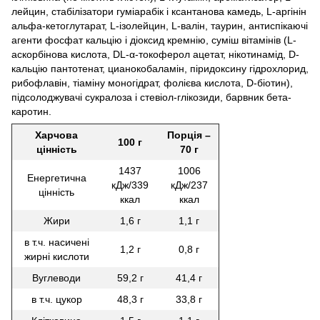
лейцин, стабілізатори гуміарабік і ксантанова камедь, L-аргінін
альфа-кетоглутарат, L-ізолейцин, L-валін, таурин, антиспікаючі
агенти фосфат кальцію і діоксид кремнію, суміш вітамінів (L-
аскорбінова кислота, DL-α-токоферол ацетат, нікотинамід, D-
кальцію пантотенат, цианокобаламін, піридоксину гідрохлорид,
рибофлавін, тіаміну моногідрат, фолієва кислота, D-біотин),
підсолоджувачі сукралоза і стевіол-глікозиди, барвник бета-
каротин.
Харчова
Порція –
100 г
цінність
70 г
1437
1006
Енергетична
кДж/339
кДж/237
цінність
ккал
ккал
Жири
1,6 г
1,1 г
в т.ч. насичені
1,2 г
0,8 г
жирні кислоти
Вуглеводи
59,2 г
41,4 г
в т.ч. цукор
48,3 г
33,8 г