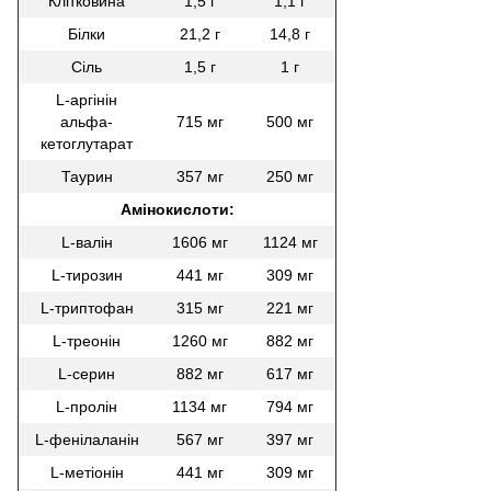
Клітковина
1,5 г
1,1 г
Білки
21,2 г
14,8 г
Сіль
1,5 г
1 г
L-аргінін
альфа-
715 мг
500 мг
кетоглутарат
Таурин
357 мг
250 мг
Амінокислоти:
L-валін
1606 мг
1124 мг
L-тирозин
441 мг
309 мг
L-триптофан
315 мг
221 мг
L-треонін
1260 мг
882 мг
L-серин
882 мг
617 мг
L-пролін
1134 мг
794 мг
L-фенілаланін
567 мг
397 мг
L-метіонін
441 мг
309 мг