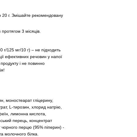
но 20 г. Змішайте рекомендовану
 протягом 3 місяців.
 г/125 мг/10 г) – не підходить
ації ефективних речовин у напої
продукту і не повинно
ія!
рин, моностеарат гліцерину,
рат, L-тирозин, хлорид натрію,
феїн, лимонна кислота,
єнський перець, концентрат
т чорного перцю (95% піперин) -
та молочного білка.