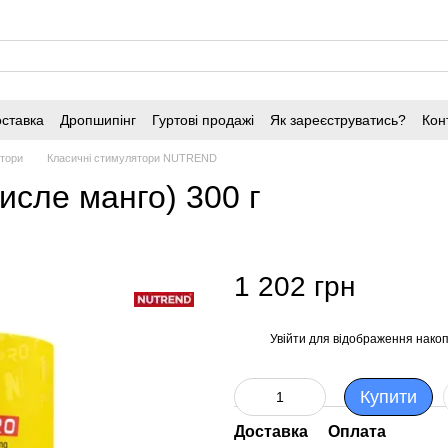
оставка
Дропшипінг
Гуртові продажі
Як зареєструватись?
Кон
ятори
Класичні стимулятори NUTREND
исле манго) 300 г
1 202 грн
Увійти
для відображення накоп
%
Купити
Доставка
Оплата