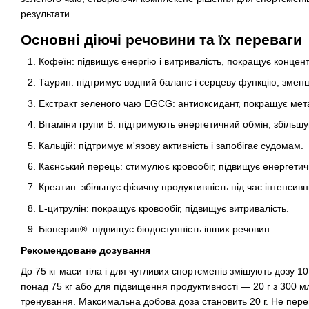
результати.
Основні діючі речовини та їх переваги
Кофеїн: підвищує енергію і витривалість, покращує концен
Таурин: підтримує водний баланс і серцеву функцію, зменш
Екстракт зеленого чаю EGCG: антиоксидант, покращує мет
Вітаміни групи B: підтримують енергетичний обмін, збільшу
Кальцій: підтримує м'язову активність і запобігає судомам.
Каєнський перець: стимулює кровообіг, підвищує енергетич
Креатин: збільшує фізичну продуктивність під час інтенсив
L-цитрулін: покращує кровообіг, підвищує витривалість.
Біоперин®: підвищує біодоступність інших речовин.
Рекомендоване дозування
До 75 кг маси тіла і для чутливих спортсменів змішують дозу 10 
понад 75 кг або для підвищення продуктивності — 20 г з 300 м
тренування. Максимальна добова доза становить 20 г. Не пер