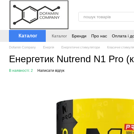
Перейти до основного контенту
Каталог
Каталог
Бренди
Про нас
Оплата і д
Dofamin Company
Енергія
Енергетичні стимулятори
Класичні стимул
Енергетик Nutrend N1 Pro (к
В наявності: 2
Написати відгук