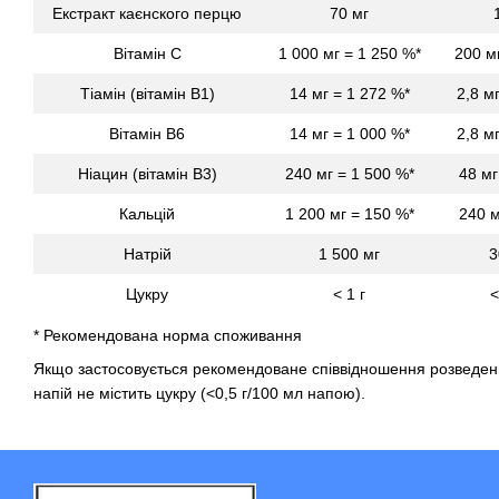
Екстракт каєнского перцю
70 мг
Вітамін С
1 000 мг = 1 250 %*
200 м
Тіамін (вітамін В1)
14 мг = 1 272 %*
2,8 м
Вітамін В6
14 мг = 1 000 %*
2,8 м
Ніацин (вітамін В3)
240 мг = 1 500 %*
48 мг
Кальцій
1 200 мг = 150 %*
240 м
Натрій
1 500 мг
3
Цукру
< 1 г
<
* Рекомендована норма споживання
Якщо застосовується рекомендоване співвідношення розведення
напій не містить цукру (<0,5 г/100 мл напою).