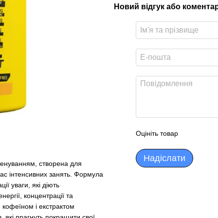
Новий відгук або комента
Оцініть товар
Надіслати
енуванням, створена для
час інтенсивних занять. Формула
ії уваги, які діють
ергії, концентрації та
 кофеїном і екстрактом
 які прагнуть покращити свої