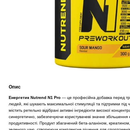
Опис
Енергетик Nutrend N1 Pro
— це професійна добавка перед тр
людей, які шукають максимальної стимуляції та підтримки під 
містить ретельно відібрані активні інгредієнти високої концентрац
синергетично, забезпечуючи користувачеві значне збільшення ен
продуктивності. Продукт збагачений бета-аланіном, креатином,
зеленого чаю, створюючи комплексне рішення для спортсменів,