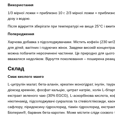
Використання
1/3 мірної ложки = приблизно 10 г. 2/3 мірної ложки = приблиз
дозу з водою.
Після відкриття зберігати при температурі не вище 25°C і вжити
Попередження
Харчова добавка з підсолоджувачами. Містить кофеїн (230 мг/20
для дітей, вагітних і годуючих жінок. Завдяки високій концентр
можна побачити нерозчинені частинки. Це природно для цього 
вважатися недоліком. Відчуття поколювання – поширена реакц
Склад
Смак кислого манго
L-цитрулін малат, бета-аланін, креатин моногідрат, інулін, тау
діоксид кремнію, фосфат кальцію, цитрат натрію, холін L-бітарт
екстракт зеленого чаю (30% EGCG), L-аскорбінова кислота, ко
нікотинамід, підсолоджувачі сукралоза та стевіолглікозиди, ка
сафлору, піридоксину гідрохлорид, тіамін гідрохлорид, екстрак
Біоперин®, барвник бета-каротин. Може містити сліди соєвого 