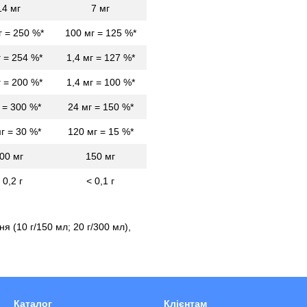
14 мг
7 мг
г = 250 %*
100 мг = 125 %*
г = 254 %*
1,4 мг = 127 %*
г = 200 %*
1,4 мг = 100 %*
 = 300 %*
24 мг = 150 %*
г = 30 %*
120 мг = 15 %*
00 мг
150 мг
 0,2 г
< 0,1 г
 (10 г/150 мл; 20 г/300 мл),
Каталог
Клієнтам