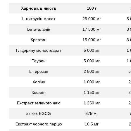
Харчова цінність
100 г
L-цитрулін малат
25 000 мг
5 
Бета-аланін
17 500 мг
3 
Креатин
15 000 мг
3 
Гліцерину моностеарат
5 000 мг
1 
Таурин
5 000 мг
1 
L-тирозин
2 500 мг
5
Холіну
1 000 мг
2
Кофеїн
1 150 мг
2
Екстракт зеленого чаю
1 250 мг
2
з яких EGCG
375 мг
Екстракт чорного перцю
10,5 мг
2