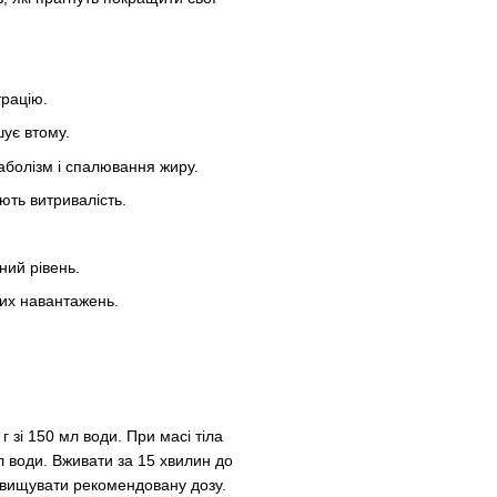
трацію.
ує втому.
аболізм і спалювання жиру.
ють витривалість.
ний рівень.
них навантажень.
г зі 150 мл води. При масі тіла
л води. Вживати за 15 хвилин до
евищувати рекомендовану дозу.