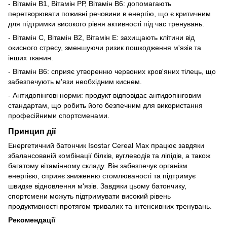
- Вітамін В1, Вітамін РР, Вітамін В6: допомагають
перетворювати поживні речовини в енергію, що є критичним
для підтримки високого рівня активності під час тренувань.
- Вітамін С, Вітамін В2, Вітамін Е: захищають клітини від
окисного стресу, зменшуючи ризик пошкодження м'язів та
інших тканин.
- Вітамін В6: сприяє утворенню червоних кров'яних тілець, що
забезпечують м'язи необхідним киснем.
- Антидопінгові норми: продукт відповідає антидопінговим
стандартам, що робить його безпечним для використання
професійними спортсменами.
Принцип дії
Енергетичний батончик Isostar Cereal Max працює завдяки
збалансованій комбінації білків, вуглеводів та ліпідів, а також
багатому вітамінному складу. Він забезпечує організм
енергією, сприяє зниженню стомлюваності та підтримує
швидке відновлення м'язів. Завдяки цьому батончику,
спортсмени можуть підтримувати високий рівень
продуктивності протягом тривалих та інтенсивних тренувань.
Рекомендації