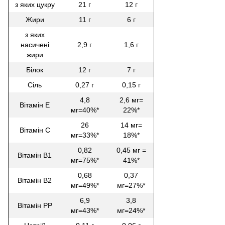
з яких цукру
21 г
12 г
Жири
11 г
6 г
з яких
насичені
2,9 г
1,6 г
жири
Білок
12 г
7 г
Сіль
0,27 г
0,15 г
4,8
2,6 мг=
Вітамін Е
мг=40%*
22%*
26
14 мг=
Вітамін С
мг=33%*
18%*
0,82
0,45 мг =
Вітамін В1
мг=75%*
41%*
0,68
0,37
Вітамін В2
мг=49%*
мг=27%*
6,9
3,8
Вітамін РР
мг=43%*
мг=24%*