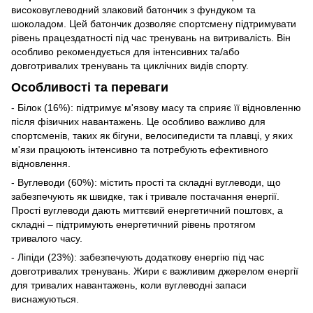
високовуглеводний злаковий батончик з фундуком та
шоколадом. Цей батончик дозволяє спортсмену підтримувати
рівень працездатності під час тренувань на витривалість. Він
особливо рекомендується для інтенсивних та/або
довготривалих тренувань та циклічних видів спорту.
Особливості та переваги
- Білок (16%): підтримує м'язову масу та сприяє її відновленню
після фізичних навантажень. Це особливо важливо для
спортсменів, таких як бігуни, велосипедисти та плавці, у яких
м'язи працюють інтенсивно та потребують ефективного
відновлення.
- Вуглеводи (60%): містить прості та складні вуглеводи, що
забезпечують як швидке, так і тривале постачання енергії.
Прості вуглеводи дають миттєвий енергетичний поштовх, а
складні – підтримують енергетичний рівень протягом
тривалого часу.
- Ліпіди (23%): забезпечують додаткову енергію під час
довготривалих тренувань. Жири є важливим джерелом енергії
для тривалих навантажень, коли вуглеводні запаси
виснажуються.