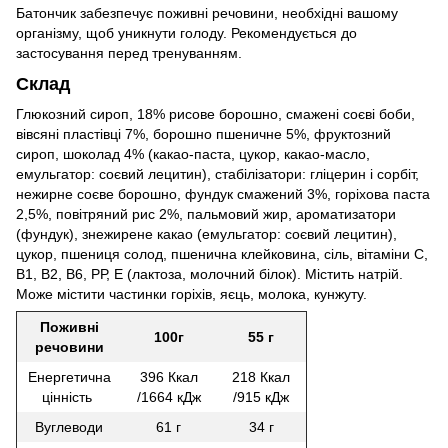
Батончик забезпечує поживні речовини, необхідні вашому
організму, щоб уникнути голоду. Рекомендується до
застосування перед тренуванням.
Склад
Глюкозний сироп, 18% рисове борошно, смажені соєві боби,
вівсяні пластівці 7%, борошно пшеничне 5%, фруктозний
сироп, шоколад 4% (какао-паста, цукор, какао-масло,
емульгатор: соєвий лецитин), стабілізатори: гліцерин і сорбіт,
нежирне соєве борошно, фундук смажений 3%, горіхова паста
2,5%, повітряний рис 2%, пальмовий жир, ароматизатори
(фундук), знежирене какао (емульгатор: соєвий лецитин),
цукор, пшениця солод, пшенична клейковина, сіль, вітаміни С,
В1, В2, В6, РР, Е (лактоза, молочний білок). Містить натрій.
Може містити частинки горіхів, яєць, молока, кунжуту.
Поживні
100г
55 г
речовини
Енергетична
396 Ккал
218 Ккал
цінність
/1664 кДж
/915 кДж
Вуглеводи
61 г
34 г