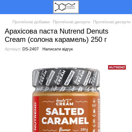
Протеїнові добавки
Протеїнові десерти
Протеїнові десерт
Арахісова паста Nutrend Denuts
Cream (солона карамель) 250 г
Артикул:
DS-2407
Написати відгук