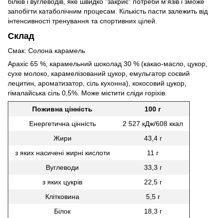
білків і вуглеводів, яке швидко "закриє" потреби м'язів і зможе
запобігти катаболічним процесам. Кількість пасти залежить від
інтенсивності тренування та спортивних цілей.
Склад
Смак: Солона карамель
Арахіс 65 %, карамельний шоколад 30 % (какао-масло, цукор,
сухе молоко, карамелізований цукор, емульгатор соєвий
лецитин, ароматизатор, сіль кухонна), кокосовий цукор,
гімалайська сіль 0,5%. Може містити сліди горіхів.
Поживна цінність
100 г
Енергетична цінність
2 527 кДж/608 ккал
Жири
43,4 г
з яких насичені жирні кислоти
11 г
Вуглеводи
33,3 г
з яких цукрів
22,5 г
Клітковина
5,5 г
Білок
18,3 г