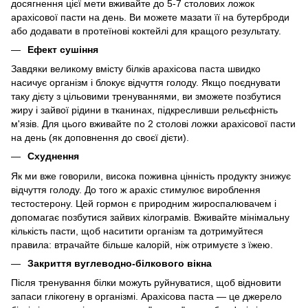
досягнення цієї мети вживайте до 5-7 столових ложок
арахісової пасти на день. Ви можете мазати її на бутерброди
або додавати в протеїнові коктейлі для кращого результату.
Ефект сушіння
Завдяки великому вмісту білків арахісова паста швидко
насичує організм і блокує відчуття голоду. Якщо поєднувати
таку дієту з цільовими тренуваннями, ви зможете позбутися
жиру і зайвої рідини в тканинах, підкресливши рельєфність
м'язів. Для цього вживайте по 2 столові ложки арахісової пасти
на день (як доповнення до своєї дієти).
Схуднення
Як ми вже говорили, висока поживна цінність продукту знижує
відчуття голоду. До того ж арахіс стимулює вироблення
тестостерону. Цей гормон є природним жироспалювачем і
допомагає позбутися зайвих кілограмів. Вживайте мінімальну
кількість пасти, щоб наситити організм та дотримуйтеся
правила: втрачайте більше калорій, ніж отримуєте з їжею.
Закриття вуглеводно-білкового вікна
Після тренування білки можуть руйнуватися, щоб відновити
запаси глікогену в організмі. Арахісова паста — це джерело