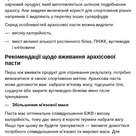
харчовий продукт, який виготовляється шляхом подрібнення
арахісу. Але завдяки величезній користі для спортсменів різних
напрямків її виділяють у переліку інших суперфудів.
Серед особливостей арахісової пасти можна виділити:
високу калорійність;
вміст великої кількості рослинного білка, ПНЖК, вуглеводів
і клітковини.
Рекомендації щодо вживання арахісової
пасти
Перш ніж вживати продукт для отримання результату, потрібно
визначитися зі своєю спортивною метою. Арахісова паста
може допомогти вам: набрати м'язову масу, підсушити тіло,
схуднути або закрити вуглеводно-білкове вікно після
тренування.
Збільшення м'язової маси
Паста має оптимальне співвідношення БЖВ і високу
калорійність, тому дає змогу в короткі терміни набрати вагу.
Якщо при цьому ви будете тренуватися — зможете домогтися
потрібного співвідношення м'язової та жирової маси. Для